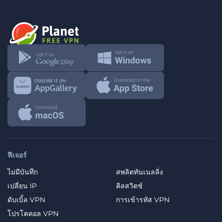
ฟีเจอร์
ไม่มีบันทึก
สพลิตทันเนลลิ่ง
เปลี่ยน IP
คิลสวิตช์
ดับเบิ้ล VPN
การเข้ารหัส VPN
โปรโตคอล VPN