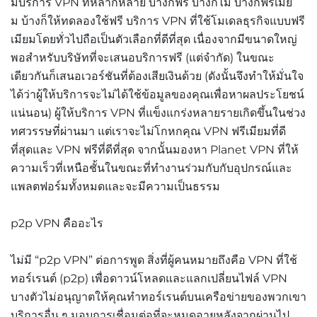
มีบริการ VPN ที่หลากหลาย บ้างก็ฟรี บ้างก็ไม่ บ้างก็ฟรีเมีย
ม บ้างก็ให้ทดลองใช้ฟรี บริการ VPN ที่ใช้โมเดลธุรกิจแบบฟรี
เมียมโดยทั่วไปถือเป็นตัวเลือกที่ดีที่สุด เนื่องจากมีขนาดใหญ่
พอสำหรับบริษัทที่จะเสนอบริการฟรี (แต่จำกัด) ในขณะ
เดียวกันก็เสนอเวอร์ชันที่ต้องเสียเงินด้วย (ดังนั้นจึงทำให้มั่นใจ
ได้ว่าผู้ให้บริการจะไม่ได้ใช้ข้อมูลของคุณเพื่อหาผลประโยชน์
แน่นอน) ผู้ให้บริการ VPN ที่แข็งแกร่งหลายรายเกิดขึ้นในช่วง
ทศวรรษที่ผ่านมา แต่เราจะไม่โกหกคุณ VPN ฟรีเมียมที่ดี
ที่สุดและ VPN ฟรีที่ดีที่สุด จากนั้นมองหา
Planet VPN
ที่ให้
ความเร็วที่เหนือชั้นในขณะที่ทำงานร่วมกับกับอุปกรณ์และ
แพลตฟอร์มทั้งหมดและจะมีความเป็นธรรม
p2p VPN คืออะไร
ไม่มี “p2p VPN” ต่อการพูด สิ่งที่ผู้คนหมายถึงคือ VPN ที่ใช้
ทอร์เรนต์ (p2p) เพื่อดาวน์โหลดและแลกเปลี่ยนไฟล์ VPN
บางตัวไม่อนุญาตให้คุณทำทอร์เรนต์บนเครือข่ายของพวกเขา
บริการอื่น ๆ มอบการเชื่อมต่อที่จะหมดอายุหลังจากผ่านไป