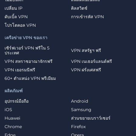
เปลี่ยน IP
คิลสวิตช์
ดับเบิ้ล VPN
การเข้ารหัส VPN
โปรโตคอล VPN
เครือข่าย VPN ของเรา
เซิร์ฟเวอร์ VPN ฟรีใน 5
VPN สหรัฐฯ ฟรี
ประเทศ
VPN สหราชอาณาจักรฟรี
VPN เนเธอร์แลนด์ฟรี
VPN เยอรมนีฟรี
VPN ฝรั่งเศสฟรี
60+ ตำแหน่ง VPN พรีเมียม
ผลิตภัณฑ์
อุปกรณ์มือถือ
Android
iOS
Samsung
Huawei
ส่วนขยายเบราว์เซอร์
Chrome
Firefox
Edge
Opera