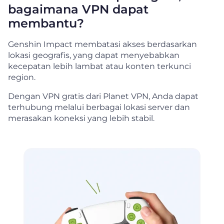
bagaimana VPN dapat
membantu?
Genshin Impact membatasi akses berdasarkan
lokasi geografis, yang dapat menyebabkan
kecepatan lebih lambat atau konten terkunci
region.
Dengan VPN gratis dari Planet VPN, Anda dapat
terhubung melalui berbagai lokasi server dan
merasakan koneksi yang lebih stabil.