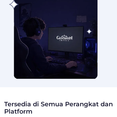
Tersedia di Semua Perangkat dan
Platform