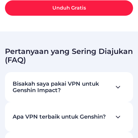
Unduh Gratis
Pertanyaan yang Sering Diajukan
(FAQ)
Bisakah saya pakai VPN untuk
Genshin Impact?
Apa VPN terbaik untuk Genshin?