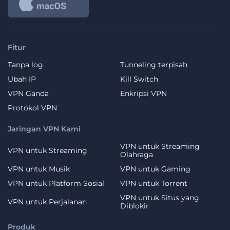
Fitur
Tanpa log
Tunneling terpisah
Ubah IP
Kill Switch
VPN Ganda
Enkripsi VPN
Protokol VPN
Jaringan VPN Kami
VPN untuk Streaming
VPN untuk Streaming
Olahraga
VPN untuk Musik
VPN untuk Gaming
VPN untuk Platform Sosial
VPN untuk Torrent
VPN untuk Situs yang
VPN untuk Perjalanan
Diblokir
Produk