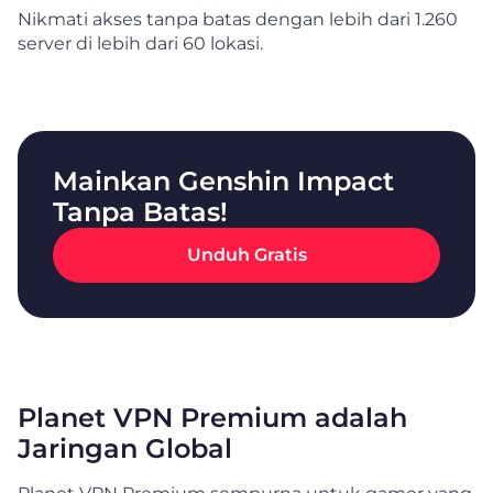
Nikmati akses tanpa batas dengan lebih dari 1.260
server di lebih dari 60 lokasi.
Mainkan Genshin Impact
Tanpa Batas!
Unduh Gratis
Planet VPN Premium adalah
Jaringan Global