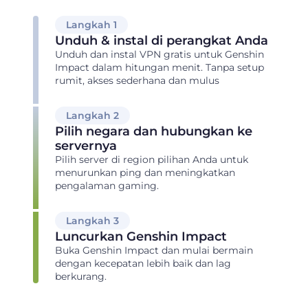
Langkah 1
Unduh & instal di perangkat Anda
Unduh dan instal VPN gratis untuk Genshin
Impact dalam hitungan menit. Tanpa setup
rumit, akses sederhana dan mulus
Langkah 2
Pilih negara dan hubungkan ke
servernya
Pilih server di region pilihan Anda untuk
menurunkan ping dan meningkatkan
pengalaman gaming.
Langkah 3
Luncurkan Genshin Impact
Buka Genshin Impact dan mulai bermain
dengan kecepatan lebih baik dan lag
berkurang.