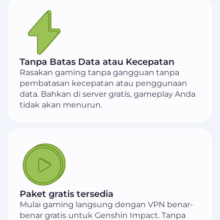
Tanpa Batas Data atau Kecepatan
Rasakan gaming tanpa gangguan tanpa
pembatasan kecepatan atau penggunaan
data. Bahkan di server gratis, gameplay Anda
tidak akan menurun.
Paket gratis tersedia
Mulai gaming langsung dengan VPN benar-
benar gratis untuk Genshin Impact. Tanpa