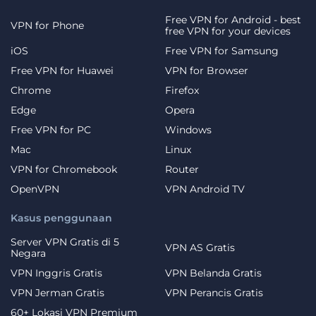
Free VPN for Android - best
VPN for Phone
free VPN for your devices
iOS
Free VPN for Samsung
Free VPN for Huawei
VPN for Browser
Chrome
Firefox
Edge
Opera
Free VPN for PC
Windows
Mac
Linux
VPN for Chromebook
Router
OpenVPN
VPN Android TV
Kasus penggunaan
Server VPN Gratis di 5
VPN AS Gratis
Negara
VPN Inggris Gratis
VPN Belanda Gratis
VPN Jerman Gratis
VPN Perancis Gratis
60+ Lokasi VPN Premium