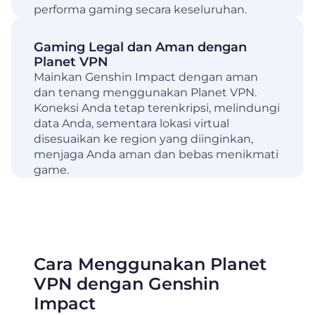
performa gaming secara keseluruhan.
Gaming Legal dan Aman dengan
Planet VPN
Mainkan Genshin Impact dengan aman
dan tenang menggunakan Planet VPN.
Koneksi Anda tetap terenkripsi, melindungi
data Anda, sementara lokasi virtual
disesuaikan ke region yang diinginkan,
menjaga Anda aman dan bebas menikmati
game.
Cara Menggunakan Planet
VPN dengan Genshin
Impact