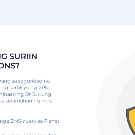
G SURIIN
DNS?
bang sa seguridad na
 ng serbisyo ng VPN,
ahinaan ng DNS. Kung
o ay sinamahan ng mga
mga DNS query sa Planet