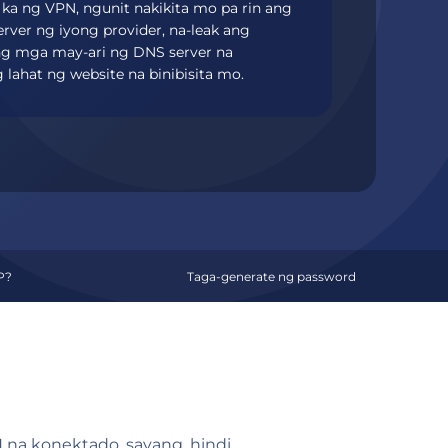
a ng VPN, ngunit nakikita mo pa rin ang
rver ng iyong provider, na-leak ang
ng mga may-ari ng DNS server na
lahat ng website na binibisita mo.
P?
Taga-generate ng password
na konektado, sayang, hindi