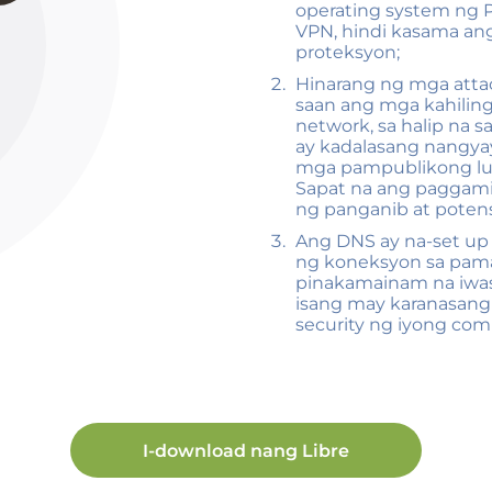
operating system ng 
VPN, hindi kasama an
proteksyon;
Hinarang ng mga attac
saan ang mga kahiling
network, sa halip na s
ay kadalasang nangya
mga pampublikong lugar
Sapat na ang paggamit
ng panganib at potens
Ang DNS ay na-set u
ng koneksyon sa pama
pinakamainam na iwas
isang may karanasang 
security ng iyong com
I-download nang Libre