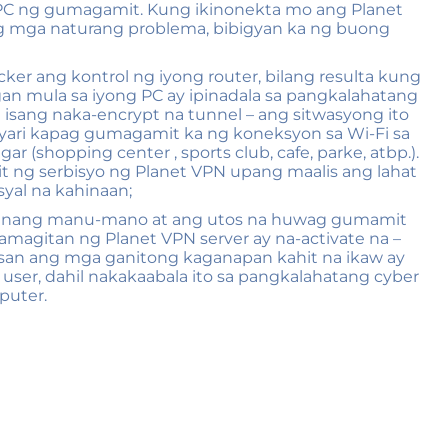
PC ng gumagamit. Kung ikinonekta mo ang Planet
g mga naturang problema, bibigyan ka ng buong
ker ang kontrol ng iyong router, bilang resulta kung
an mula sa iyong PC ay ipinadala sa pangkalahatang
a isang naka-encrypt na tunnel – ang sitwasyong ito
yari kapag gumagamit ka ng koneksyon sa Wi-Fi sa
 (shopping center , sports club, cafe, parke, atbp.).
 ng serbisyo ng Planet VPN upang maalis ang lahat
yal na kahinaan;
p nang manu-mano at ang utos na huwag gumamit
magitan ng Planet VPN server ay na-activate na –
an ang mga ganitong kaganapan kahit na ikaw ay
user, dahil nakakaabala ito sa pangkalahatang cyber
puter.