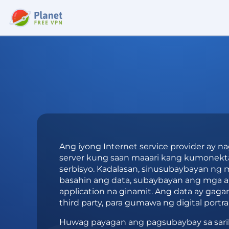
Ang iyong Internet service provider ay
server kung saan maaari kang kumonek
serbisyo. Kadalasan, sinusubaybayan ng
basahin ang data, subaybayan ang mga a
application na ginamit. Ang data ay gagam
third party, para gumawa ng digital portra
Huwag payagan ang pagsubaybay sa saril