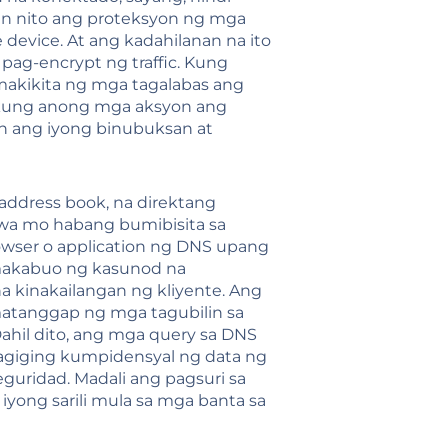
an nito ang proteksyon ng mga
device. At ang kadahilanan na ito
pag-encrypt ng traffic. Kung
akikita ng mga tagalabas ang
 kung anong mga aksyon ang
n ang iyong binubuksan at
address book, na direktang
wa mo habang bumibisita sa
owser o application ng DNS upang
makabuo ng kasunod na
a kinakailangan ng kliyente. Ang
matanggap ng mga tagubilin sa
ahil dito, ang mga query sa DNS
agiging kumpidensyal ng data ng
guridad. Madali ang pagsuri sa
iyong sarili mula sa mga banta sa