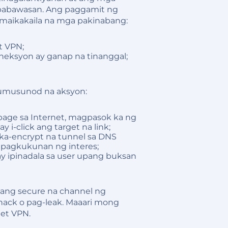
babawasan. Ang paggamit ng
 maikakaila na mga pakinabang:
t VPN;
neksyon ay ganap na tinanggal;
sumusunod na aksyon:
age sa Internet, magpasok ka ng
y i-click ang target na link;
naka-encrypt na tunnel sa DNS
apagkukunan ng interes;
ay ipinadala sa user upang buksan
isang secure na channel ng
ack o pag-leak. Maaari mong
net VPN.