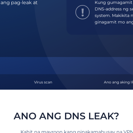
Kung gumagamit k
 ang pag-leak at
DNS-address ng se
system. Makikita 
ginagamit mo ang 
Virus scan
Ano ang aking I
ANO ANG DNS LEAK?
Kahit na mayroon kang pinakamahusay na VPN 