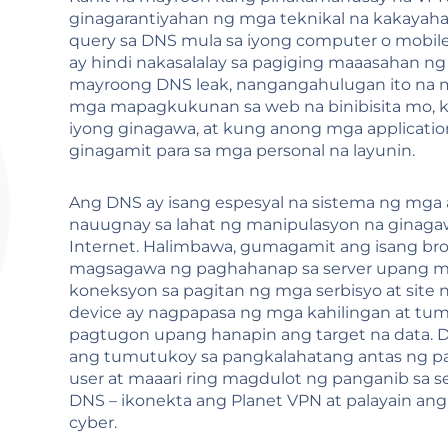
ginagarantiyahan ng mga teknikal na kakayah
query sa DNS mula sa iyong computer o mobile 
ay hindi nakasalalay sa pagiging maaasahan ng 
mayroong DNS leak, nangangahulugan ito na m
mga mapagkukunan sa web na binibisita mo,
iyong ginagawa, at kung anong mga applicatio
ginagamit para sa mga personal na layunin.
Ang DNS ay isang espesyal na sistema ng mga 
nauugnay sa lahat ng manipulasyon na ginaga
Internet. Halimbawa, gumagamit ang isang br
magsagawa ng paghahanap sa server upang 
koneksyon sa pagitan ng mga serbisyo at site n
device ay nagpapasa ng mga kahilingan at tu
pagtugon upang hanapin ang target na data. D
ang tumutukoy sa pangkalahatang antas ng p
user at maaari ring magdulot ng panganib sa se
DNS – ikonekta ang Planet VPN at palayain ang 
cyber.