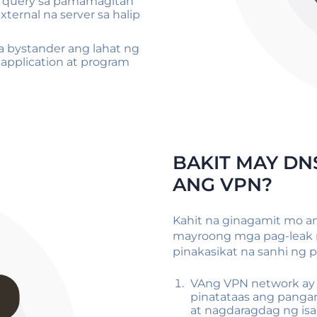
 query sa pamamagitan
ternal na server sa halip
a bystander ang lahat ng
g application at program
BAKIT MAY DN
ANG VPN?
Kahit na ginagamit mo an
mayroong mga pag-leak 
pinakasikat na sanhi ng 
VAng VPN network ay
pinatataas ang panga
at nagdaragdag ng isa