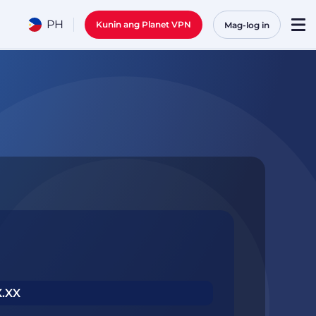
PH
Kunin ang Planet VPN
Mag-log in
X.XX