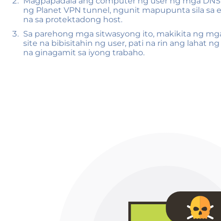
Magpapadala ang computer ng user ng mga DNS
ng Planet VPN tunnel, ngunit mapupunta sila sa ex
na sa protektadong host.
Sa parehong mga sitwasyong ito, makikita ng mg
site na bibisitahin ng user, pati na rin ang lahat n
na ginagamit sa iyong trabaho.