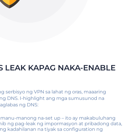
S LEAK KAPAG NAKA-ENABLE
g serbisyo ng VPN sa lahat ng oras, maaaring
ng DNS. I-highlight ang mga sumusunod na
paglabas ng DNS:
 manu-manong na-set up – ito ay makabuluhang
nib ng pag-leak ng impormasyon at pribadong data,
ng kadahilanan na tiyak sa configuration ng