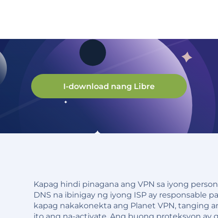
I-download nang Libre
Kapag hindi pinagana ang VPN sa iyong person
DNS na ibinigay ng iyong ISP ay responsable p
kapag nakakonekta ang Planet VPN, tanging a
ito ang na-activate. Ang buong proteksyon ay 