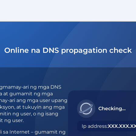
Online na DNS propagation check
 nagmamay-ari ng mga DNS
ta at gumamit ng mga
 may-ari ang mga user upang
ksyon, at tukuyin ang mga
Checking…
itin ng user, o ng isang
it ng user.
Ip address:
XXX.XXX.X
i sa Internet – gumamit ng