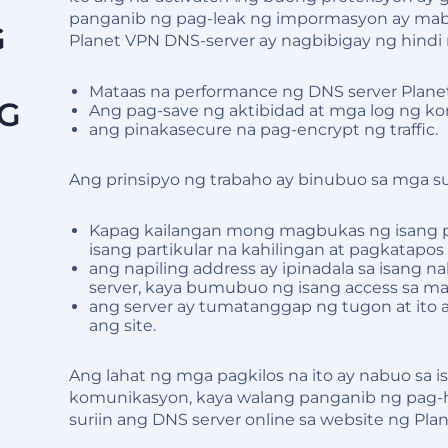
panganib ng pag-leak ng impormasyon ay ma
G
Planet VPN DNS-server ay nagbibigay ng hindi
Mataas na performance ng DNS server Plane
NG
Ang pag-save ng aktibidad at mga log ng ko
ang pinakasecure na pag-encrypt ng traffic.
Ang prinsipyo ng trabaho ay binubuo sa mga 
Kapag kailangan mong magbukas ng isang p
isang partikular na kahilingan at pagkatapos a
ang napiling address ay ipinadala sa isang 
server, kaya bumubuo ng isang access sa m
ang server ay tumatanggap ng tugon at ito 
ang site.
Ang lahat ng mga pagkilos na ito ay nabuo sa 
komunikasyon, kaya walang panganib ng pag-h
suriin ang DNS server online sa website ng Pla