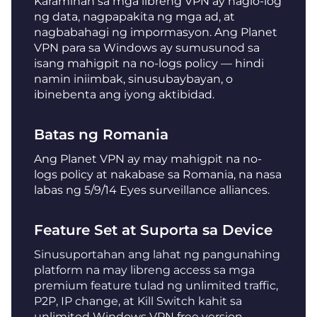
Karamihan sa mga libreng VPN ay naglo-log
ng data, nagpapakita ng mga ad, at
nagbabahagi ng impormasyon. Ang Planet
VPN para sa Windows ay sumusunod sa
isang mahigpit na no-logs policy — hindi
namin iniimbak, sinusubaybayan, o
ibinebenta ang iyong aktibidad.
Batas ng Romania
Ang Planet VPN ay may mahigpit na no-
logs policy at nakabase sa Romania, na nasa
labas ng 5/9/14 Eyes surveillance alliances.
Feature Set at Suporta sa Device
Sinusuportahan ang lahat ng pangunahing
platform na may libreng access sa mga
premium feature tulad ng unlimited traffic,
P2P, IP change, at Kill Switch kahit sa
unlimited Windows VPN free version.