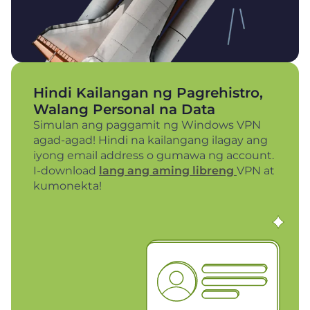
Hindi Kailangan ng Pagrehistro,
Walang Personal na Data
Simulan ang paggamit ng Windows VPN
agad-agad! Hindi na kailangang ilagay ang
iyong email address o gumawa ng account.
I-download
lang ang aming libreng
VPN at
kumonekta!