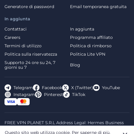
Generatore di password
Email temporanea gratuita
In aggiunta
Contattaci
In aggiunta
Careers
Programma affiliato
Termini di utilizzo
Politica di rimborso
Politica sulla riservatezza
Politica Lite VPN
Supporto 24 ore su 24, 7
Blog
giorni su 7
Telegram
Facebook
X (Twitter)
YouTube
Instagram
Pinterest
TikTok
FREE VPN PLANET S.R.L Address Legal: Hermes Business
Campus, Sectorul 2, Bulevardul Dimitrie Pompeiu 5-7,
Questo sito web utilizza cookie.
Per saperne di più,
Bucharest, Romania, 020335. Reg.N, 44667783