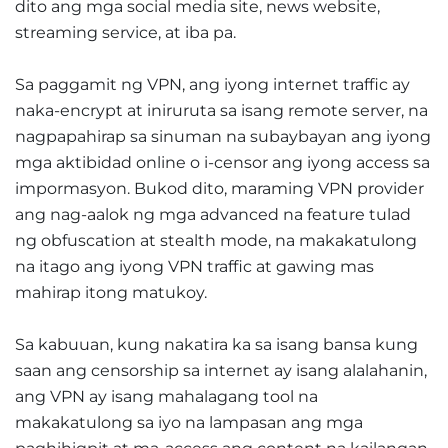
dito ang mga social media site, news website,
streaming service, at iba pa.
Sa paggamit ng VPN, ang iyong internet traffic ay
naka-encrypt at iniruruta sa isang remote server, na
nagpapahirap sa sinuman na subaybayan ang iyong
mga aktibidad online o i-censor ang iyong access sa
impormasyon. Bukod dito, maraming VPN provider
ang nag-aalok ng mga advanced na feature tulad
ng obfuscation at stealth mode, na makakatulong
na itago ang iyong VPN traffic at gawing mas
mahirap itong matukoy.
Sa kabuuan, kung nakatira ka sa isang bansa kung
saan ang censorship sa internet ay isang alalahanin,
ang VPN ay isang mahalagang tool na
makakatulong sa iyo na lampasan ang mga