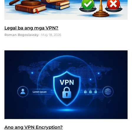
Legal ba ang mga VPN?
Roman Bogoslavsky
•
May 18, 2026
Ano ang VPN Encryption?