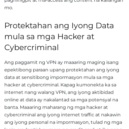
paghihigpit at ma-access ang content na kailangan
mo.
Protektahan ang Iyong Data
mula sa mga Hacker at
Cybercriminal
Ang paggamit ng VPN ay maaaring maging isang
epektibong paraan upang protektahan ang iyong
data at sensitibong impormasyon mula sa mga
hacker at cybercriminal. Kapag kumonekta ka sa
internet nang walang VPN, ang iyong aktibidad
online at data ay nakalantad sa mga potensyal na
banta. Maaaring maharang ng mga hacker at
cybercriminal ang iyong internet traffic at nakawin
ang iyong personal na impormasyon, tulad ng mga