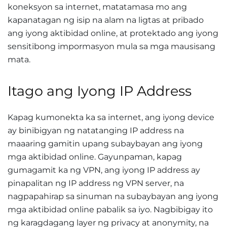
koneksyon sa internet, matatamasa mo ang
kapanatagan ng isip na alam na ligtas at pribado
ang iyong aktibidad online, at protektado ang iyong
sensitibong impormasyon mula sa mga mausisang
mata.
Itago ang Iyong IP Address
Kapag kumonekta ka sa internet, ang iyong device
ay binibigyan ng natatanging IP address na
maaaring gamitin upang subaybayan ang iyong
mga aktibidad online. Gayunpaman, kapag
gumagamit ka ng VPN, ang iyong IP address ay
pinapalitan ng IP address ng VPN server, na
nagpapahirap sa sinuman na subaybayan ang iyong
mga aktibidad online pabalik sa iyo. Nagbibigay ito
ng karagdagang layer ng privacy at anonymity, na