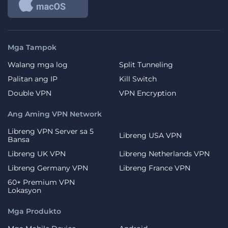
Mga Tampok
Walang mga log
Split Tunneling
Palitan ang IP
Kill Switch
Double VPN
VPN Encryption
Ang Aming VPN Network
Libreng VPN Server sa 5
Libreng USA VPN
Bansa
Libreng UK VPN
Libreng Netherlands VPN
Libreng Germany VPN
Libreng France VPN
60+ Premium VPN
Lokasyon
Mga Produkto