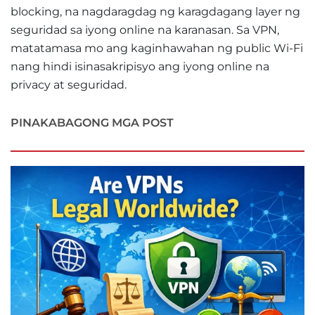
blocking, na nagdaragdag ng karagdagang layer ng
seguridad sa iyong online na karanasan. Sa VPN,
matatamasa mo ang kaginhawahan ng public Wi-Fi
nang hindi isinasakripisyo ang iyong online na
privacy at seguridad.
PINAKABAGONG MGA POST