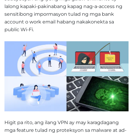
lalong kapaki-pakinabang kapag nag-a-access ng
sensitibong impormasyon tulad ng mga bank
account o work email habang nakakonekta sa
public Wi-Fi.
Higit pa rito, ang ilang VPN ay may karagdagang
mga feature tulad ng proteksyon sa malware at ad-