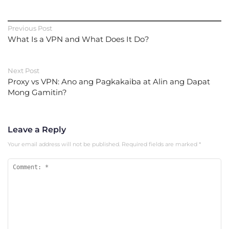
Previous Post
What Is a VPN and What Does It Do?
Next Post
Proxy vs VPN: Ano ang Pagkakaiba at Alin ang Dapat
Mong Gamitin?
Leave a Reply
Your email address will not be published.
Required fields are marked
*