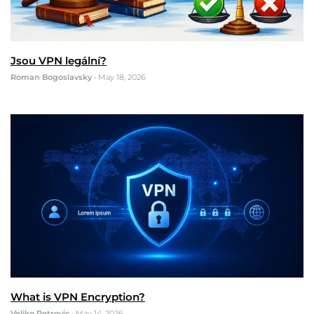
Jsou VPN legální?
Roman Bogoslavsky
•
May 18, 2026
What is VPN Encryption?
Veljko Petrovic
•
May 14, 2026