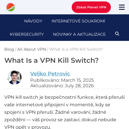
Získat Planet VPN
NÁVODY
INTERNETOVÉ SOUKROMÍ
KYBERSECURITY
NOVINKY A AKTUALIZACE
Blog
/
All About VPN
/
What Is a VPN Kill Switch?
What Is a VPN Kill Switch?
Veljko Petrovic
Publikováno: March 15, 2025
Aktualizováno: July 28, 2026
VPN kill switch je bezpečnostní funkce, která přeruší
vaše internetové připojení v momentě, kdy se
spojení s VPN přeruší. Žádné varování, žádné
zpoždění — váš provoz se zastaví, dokud nebude
VPN opět v provozu.