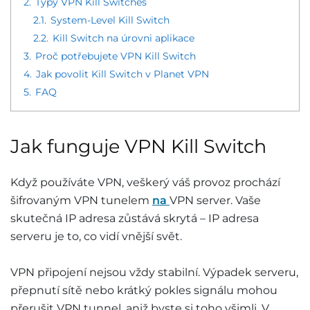
2.
Typy VPN Kill Switches
2.1.
System-Level Kill Switch
2.2.
Kill Switch na úrovni aplikace
3.
Proč potřebujete VPN Kill Switch
4.
Jak povolit Kill Switch v Planet VPN
5.
FAQ
Jak funguje VPN Kill Switch
Když používáte VPN, veškerý váš provoz prochází
šifrovaným VPN tunelem
na
VPN server. Vaše
skutečná IP adresa zůstává skrytá – IP adresa
serveru je to, co vidí vnější svět.
VPN připojení nejsou vždy stabilní. Výpadek serveru,
přepnutí sítě nebo krátký pokles signálu mohou
přerušit VPN tunnel, aniž byste si toho všimli. V