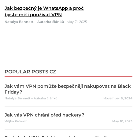
Jak bezpečný je WhatsApp a proč
byste měli používat VPN
Natalya Bennett – Autorka článků
•
May 21, 2025
POPULAR POSTS CZ
Jak vám VPN pomůže bezpečněji nakupovat na Black
Friday?
Natalya Bennett – Autorka článků
November 8, 2024
Jak vás VPN chrání před hackery?
Veljko Petrovic
May 10, 2023