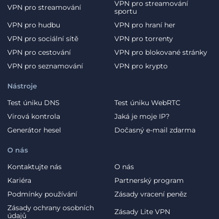
VPN pro streamování
VPN pro streamování
sportu
VPN pro hudbu
VPN pro hraní her
VPN pro sociální sítě
VPN pro torrenty
VPN pro cestování
VPN pro blokované stránky
VPN pro seznamování
VPN pro krypto
Nástroje
Test úniku DNS
Test úniku WebRTC
Virová kontrola
Jaká je moje IP?
Generátor hesel
Dočasný e-mail zdarma
O nás
Kontaktujte nás
O nás
Kariéra
Partnerský program
Podmínky používání
Zásady vracení peněz
Zásady ochrany osobních
Zásady Lite VPN
údajů