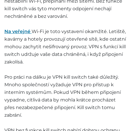
nestabilní Wi-Fi, přepínání mezi sítěmi. Bez funkce
kill switch vás tyto momenty odpojení nechají
nechráněné a bez varování.
Na veřejné
Wi-Fi je toto vystavení okamžité. Letiště,
kavárny a hotely provozují otevřené sítě, kde ostatní
mohou zachytit nešifrovaný provoz. VPN s funkcí kill
switch udržuje vaše data chráněná, i když připojení
zakolísá.
Pro práci na dálku je VPN kill switch také důležitý.
Mnoho společností vyžaduje VPN pro přístup k
interním systémům. Pokud VPN během připojení
vypadne, citlivá data by mohla krátce procházet
přes nezabezpečené připojení. Kill switch tomu
zabrání.
VPN bez funkce kill switch nabízí dobrou ochranu