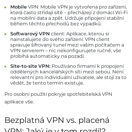
Mobile
VPN: Mobile VPN je vytvořena pro zařízení,
která často střídají sítě – přecházejí z domácí Wi-Fi
na mobilní data a zpět. Udržuje připojení stabilní
během těchto přechodů bez výpadků.
Softwarový VPN
client: Aplikace, kterou si
nainstalujete do svého zařízení. VPN client
spravuje šifrovaný tunel mezi vaším počítačem a
VPN serverem – nic nekonfigurujete ručně, vše
probíhá automaticky na pozadí.
Site-to-site VPN:
Používáno firmami k propojení
oddělených kancelářských sítí mezi sebou. Není
relevantní pro individuální uživatele, ale stojí za to
vědět, že tento termín existuje.
Pro osobní použití pokryje spotřebitelská VPN
aplikace vše.
Bezplatná VPN vs. placená
VPN: Jaký je v tom rozdíl?