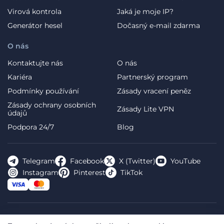
Virová kontrola
Jaká je moje IP?
Generátor hesel
Dočasný e-mail zdarma
O nás
Kontaktujte nás
O nás
Kariéra
Partnerský program
Podmínky používání
Zásady vracení peněz
Zásady ochrany osobních
Zásady Lite VPN
údajů
Podpora 24/7
Blog
Telegram
Facebook
X (Twitter)
YouTube
Instagram
Pinterest
TikTok
FREE VPN PLANET S.R.L Address Legal: Hermes Business