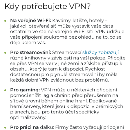
Kdy potřebujete VPN?
Na veřejné Wi-Fi:
Kavárny, letiště, hotely –
jakákoli otevřená síť může vystavit vaše data
ostatním ve stejné veřejné Wi-Fi síti. VPN udržuje
vaše připojení soukromé bez ohledu na to, co se
děje kolem vás.
Pro streamování:
Streamovací
služby zobrazují
různé knihovny v závislosti na vaší poloze. Připojte
se přes VPN server v jiné zemi a získáte přístup k
obsahu, který je tam k dispozici. Rychlost
dostatečnou pro plynulé streamování by měla
každá dobrá VPN zvládnout bez problémů.
Pro gaming:
VPN může u některých připojení
pomoci snížit lag a chránit před přerušením na
síťové úrovni během online hraní. Dedikované
herní servery, které jsou k dispozici v prémiových
plánech, jsou pro tento účel specificky
optimalizovány.
Pro práci na
dálku: Firmy často vyžadují připojení