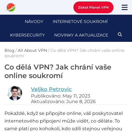
Získat Planet VPN
NÁVODY
INTERNETOVÉ SOUKROMÍ
KYBERSECURITY
NOVINKY A AKTUALIZACE
Blog
/
All About VPN
/
Co dělá VPN? Jak chrání vaše online
soukromí
Co dělá VPN? Jak chrání vaše
online soukromí
Veljko Petrovic
Publikováno: May 11, 2023
Aktualizováno: June 8, 2026
Pokaždé, když se připojíte online, váš poskytovatel
internetového připojení může vidět, co děláte. To
samé platí pro kohokoli, kdo sdílí stejnou veřejnou