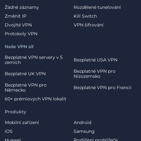
Žádné záznamy
Rozdělené tunelování
Změnit IP
Kill Switch
Dvojité VPN
VPN šifrování
Protokoly VPN
Naše VPN síť
Bezplatné VPN servery v 5
Bezplatné USA VPN
zemích
Bezplatné VPN pro
Bezplatné UK VPN
Nizozemsko
Bezplatné VPN pro
Bezplatné VPN pro Francii
Německo
60+ prémiových VPN lokalit
Produkty
Mobilní zařízení
Android
iOS
Samsung
Huawei
Rozšíření prohlížeče