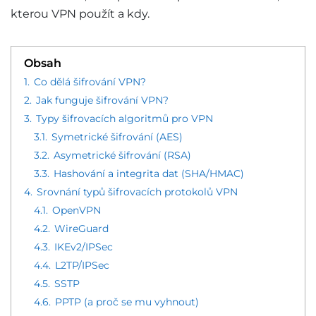
kterou VPN použít a kdy.
Obsah
1.
Co dělá šifrování VPN?
2.
Jak funguje šifrování VPN?
3.
Typy šifrovacích algoritmů pro VPN
3.1.
Symetrické šifrování (AES)
3.2.
Asymetrické šifrování (RSA)
3.3.
Hashování a integrita dat (SHA/HMAC)
4.
Srovnání typů šifrovacích protokolů VPN
4.1.
OpenVPN
4.2.
WireGuard
4.3.
IKEv2/IPSec
4.4.
L2TP/IPSec
4.5.
SSTP
4.6.
PPTP (a proč se mu vyhnout)