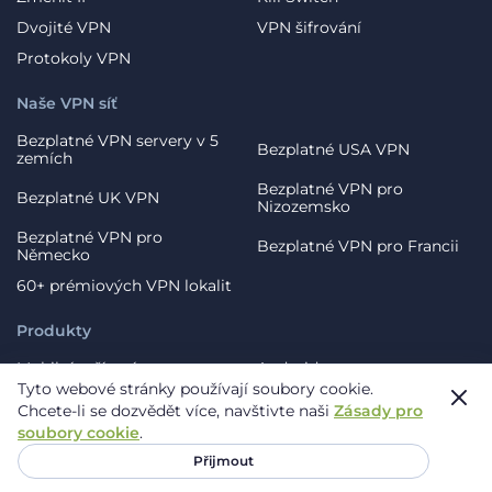
Dvojité VPN
VPN šifrování
Protokoly VPN
Naše VPN síť
Bezplatné VPN servery v 5
Bezplatné USA VPN
zemích
Bezplatné VPN pro
Bezplatné UK VPN
Nizozemsko
Bezplatné VPN pro
Bezplatné VPN pro Francii
Německo
60+ prémiových VPN lokalit
Produkty
Mobilní zařízení
Android
Tyto webové stránky používají soubory cookie.
iOS
Samsung
Chcete-li se dozvědět více, navštivte naši
Zásady pro
Huawei
Rozšíření prohlížeče
soubory cookie
.
Chrome
Firefox
Přijmout
Edge
Opera