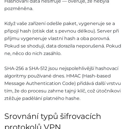
Hashování data nešifruje — ověřuje, že nebyla
pozměněna.
Když vaše zařízení odešle paket, vygeneruje se a
připojí hash (otisk dat s pevnou délkou). Server při
příjmu vygeneruje vlastní hash a oba porovná.
Pokud se shodují, data dorazila neporušená. Pokud
ne, něco do nich zasáhlo.
SHA-256 a SHA-512 jsou nejspolehlivější hashovací
algoritmy používané dnes. HMAC (Hash-based
Message Authentication Code) přidává další vrstvu
tím, že do procesu zahrne tajný klíč, což útočníkovi
ztěžuje padělání platného hashe.
Srovnání typů šifrovacích
protokolů VPN