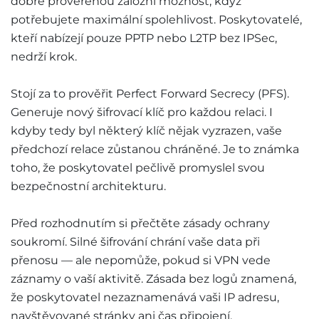
dobře prověřenou záložní možnost, když
potřebujete maximální spolehlivost. Poskytovatelé,
kteří nabízejí pouze PPTP nebo L2TP bez IPSec,
nedrží krok.
Stojí za to prověřit Perfect Forward Secrecy (PFS).
Generuje nový šifrovací klíč pro každou relaci. I
kdyby tedy byl některý klíč nějak vyzrazen, vaše
předchozí relace zůstanou chráněné. Je to známka
toho, že poskytovatel pečlivě promyslel svou
bezpečnostní architekturu.
Před rozhodnutím si přečtěte zásady ochrany
soukromí. Silné šifrování chrání vaše data při
přenosu — ale nepomůže, pokud si VPN vede
záznamy o vaší aktivitě. Zásada bez logů znamená,
že poskytovatel nezaznamenává vaši IP adresu,
navštěvované stránky ani čas připojení.