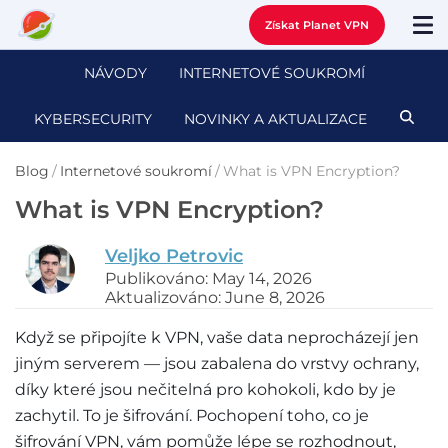
Získat Planet VPN
NÁVODY
INTERNETOVÉ SOUKROMÍ
KYBERSECURITY
NOVINKY A AKTUALIZACE
Blog
/
Internetové soukromí
/
What is VPN Encryption?
What is VPN Encryption?
Veljko Petrovic
Publikováno: May 14, 2026
Aktualizováno: June 8, 2026
Když se připojíte k VPN, vaše data neprocházejí jen
jiným serverem — jsou zabalena do vrstvy ochrany,
díky které jsou nečitelná pro kohokoli, kdo by je
zachytil. To je šifrování. Pochopení toho, co je
šifrování VPN, vám pomůže lépe se rozhodnout,