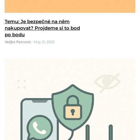
Temu: Je bezpečné na něm
nakupovat? Projdeme si to bod
po bodu
Veljko Petrovic
•
May 21, 2025