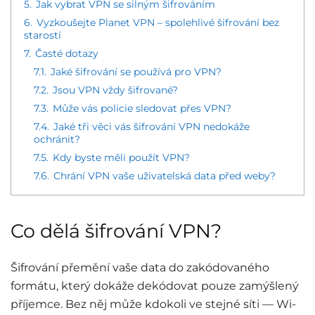
5.
Jak vybrat VPN se silným šifrováním
6.
Vyzkoušejte Planet VPN – spolehlivé šifrování bez
starostí
7.
Časté dotazy
7.1.
Jaké šifrování se používá pro VPN?
7.2.
Jsou VPN vždy šifrované?
7.3.
Může vás policie sledovat přes VPN?
7.4.
Jaké tři věci vás šifrování VPN nedokáže
ochránit?
7.5.
Kdy byste měli použít VPN?
7.6.
Chrání VPN vaše uživatelská data před weby?
Co dělá šifrování VPN?
Šifrování přemění vaše data do zakódovaného
formátu, který dokáže dekódovat pouze zamýšlený
příjemce. Bez něj může kdokoli ve stejné síti — Wi-