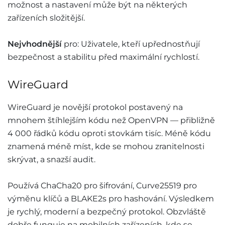
možnost a nastavení může být na některých
zařízeních složitější.
Nejvhodnější
pro: Uživatele, kteří upřednostňují
bezpečnost a stabilitu před maximální rychlostí.
WireGuard
WireGuard je novější protokol postavený na
mnohem štíhlejším kódu než OpenVPN — přibližně
4 000 řádků kódu oproti stovkám tisíc. Méně kódu
znamená méně míst, kde se mohou zranitelnosti
skrývat, a snazší audit.
Používá ChaCha20 pro šifrování, Curve25519 pro
výměnu klíčů a BLAKE2s pro hashování. Výsledkem
je rychlý, moderní a bezpečný protokol. Obzvláště
dobře funguje na mobilních zařízeních, kde se