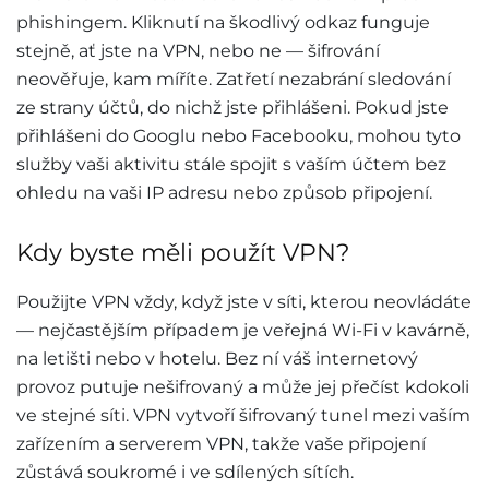
phishingem. Kliknutí na škodlivý odkaz funguje
stejně, ať jste na VPN, nebo ne — šifrování
neověřuje, kam míříte. Zatřetí nezabrání sledování
ze strany účtů, do nichž jste přihlášeni. Pokud jste
přihlášeni do Googlu nebo Facebooku, mohou tyto
služby vaši aktivitu stále spojit s vaším účtem bez
ohledu na vaši IP adresu nebo způsob připojení.
Kdy byste měli použít VPN?
Použijte VPN vždy, když jste v síti, kterou neovládáte
— nejčastějším případem je veřejná Wi-Fi v kavárně,
na letišti nebo v hotelu. Bez ní váš internetový
provoz putuje nešifrovaný a může jej přečíst kdokoli
ve stejné síti. VPN vytvoří šifrovaný tunel mezi vaším
zařízením a serverem VPN, takže vaše připojení
zůstává soukromé i ve sdílených sítích.