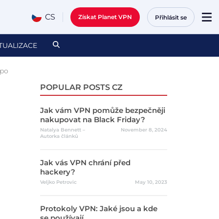
CS
Získat Planet VPN
Přihlásit se
TUALIZACE
 po
POPULAR POSTS CZ
Jak vám VPN pomůže bezpečněji
nakupovat na Black Friday?
Natalya Bennett –
November 8, 2024
Autorka článků
Jak vás VPN chrání před
hackery?
Veljko Petrovic
May 10, 2023
Protokoly VPN: Jaké jsou a kde
se používají