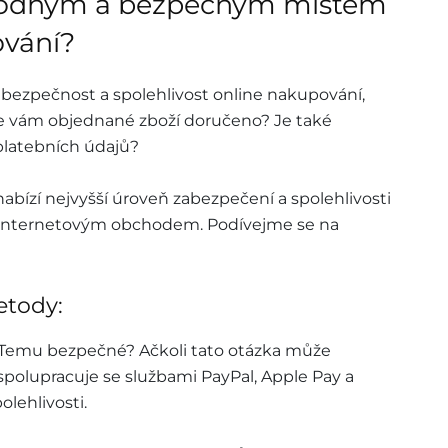
hodným a bezpečným místem
ování?
 bezpečnost a spolehlivost online nakupování,
 vám objednané zboží doručeno? Je také
platebních údajů?
abízí nejvyšší úroveň zabezpečení a spolehlivosti
m internetovým obchodem. Podívejme se na
etody:
a Temu bezpečné? Ačkoli tato otázka může
polupracuje se službami PayPal, Apple Pay a
lehlivosti.