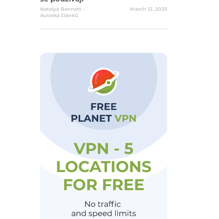
Natalya Bennett –
March 12, 2025
Autorka článků