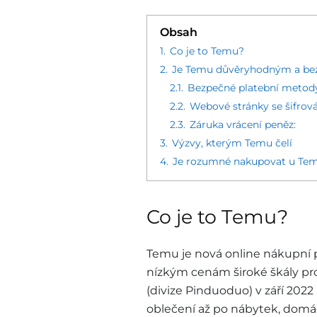
Obsah
1.
Co je to Temu?
2.
Je Temu důvěryhodným a be
2.1.
Bezpečné platební metod
2.2.
Webové stránky se šifro
2.3.
Záruka vrácení peněz:
3.
Výzvy, kterým Temu čelí
4.
Je rozumné nakupovat u Te
Co je to Temu?
Temu je nová online nákupní pl
nízkým cenám široké škály pr
(divize Pinduoduo) v září 2022
oblečení až po nábytek, domác