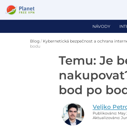
NÁVODY
IN
Blog
/
Kybernetická bezpečnost a ochrana intern
bodu
Temu: Je 
nakupovat?
bod po bo
Veljko Petr
Publikováno: May 2
Aktualizováno: Jun