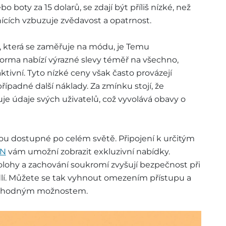
o boty za 15 dolarů, se zdají být příliš nízké, než
nících vzbuzuje zvědavost a opatrnost.
n, která se zaměřuje na módu, je Temu
orma nabízí výrazné slevy téměř na všechno,
ktivní. Tyto nízké ceny však často provázejí
řípadné další náklady. Za zmínku stojí, že
e údaje svých uživatelů, což vyvolává obavy o
u dostupné po celém světě. Připojení k určitým
PN
vám umožní zobrazit exkluzivní nabídky.
lohy a zachování soukromí zvyšují bezpečnost při
lí. Můžete se tak vyhnout omezením přístupu a
 výhodným možnostem.