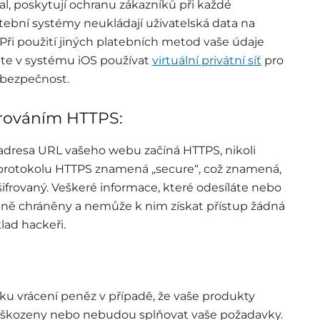
al, poskytují ochranu zákazníků při každé
atební systémy neukládají uživatelská data na
Při použití jiných platebních metod vaše údaje
e v systému iOS používat
virtuální privátní síť
pro
 bezpečnost.
frováním HTTPS:
 adresa URL vašeho webu začíná HTTPS, nikoli
protokolu HTTPS znamená „secure“, což znamená,
šifrovaný. Veškeré informace, které odesíláte nebo
plně chráněny a nemůže k nim získat přístup žádná
lad hackeři.
u vrácení peněz v případě, že vaše produkty
škozeny nebo nebudou splňovat vaše požadavky.