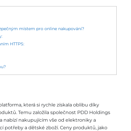
zpečným místem pro online nakupování?
y:
váním HTTPS:
mu?
atforma, která si rychle získala oblibu díky
oduktů. Temu založila společnost PDD Holdings
 a nabízí nakupujícím vše od elektroniky a
í potřeby a dětské zboží. Ceny produktů, jako