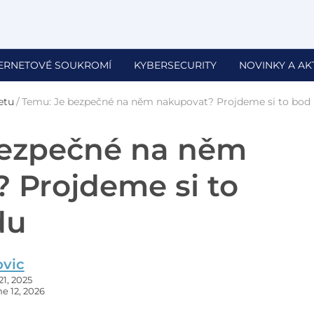
TERNETOVÉ SOUKROMÍ
KYBERSECURITY
NOVINKY A AK
etu
/
Temu: Je bezpečné na něm nakupovat? Projdeme si to bod
bezpečné na něm
 Projdeme si to
du
ovic
1, 2025
e 12, 2026