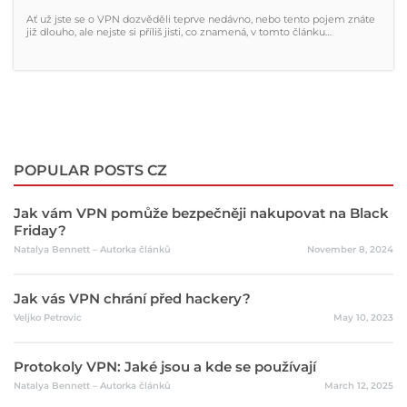
Ať už jste se o VPN dozvěděli teprve nedávno, nebo tento pojem znáte
již dlouho, ale nejste si příliš jisti, co znamená, v tomto článku…
POPULAR POSTS CZ
Jak vám VPN pomůže bezpečněji nakupovat na Black
Friday?
Natalya Bennett – Autorka článků
November 8, 2024
Jak vás VPN chrání před hackery?
Veljko Petrovic
May 10, 2023
Protokoly VPN: Jaké jsou a kde se používají
Natalya Bennett – Autorka článků
March 12, 2025