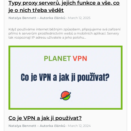
Typy proxy serverů, jejich funkce a vše, co
je o nich třeba vědět
Natalya Bennett – Autorka článků
•
March 12, 2025
Když používáme internet běžným způsobem, připojujeme svá zařízení
přímo k serverům prostřednictvím webů a mobilních aplikací. Servery
tak rozpoznají IP adresu uživatele a jeho polohu…
Co je VPN a jak ji používat?
Natalya Bennett – Autorka článků
•
March 12, 2024