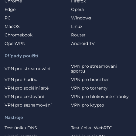
Chrome
Firefox
Edge
Opera
PC
Windows
MacOS
Linux
Chromebook
Router
OpenVPN
Android TV
Případy použití
VPN pro streamování
VPN pro streamování
sportu
VPN pro hudbu
VPN pro hraní her
VPN pro sociální sítě
VPN pro torrenty
VPN pro cestování
VPN pro blokované stránky
VPN pro seznamování
VPN pro krypto
Nástroje
Test úniku DNS
Test úniku WebRTC