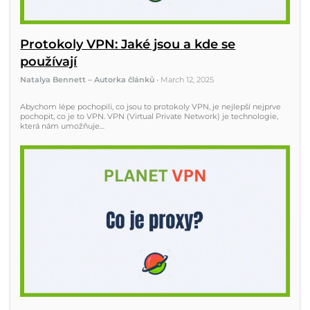
Protokoly VPN: Jaké jsou a kde se
používají
Natalya Bennett – Autorka článků
•
March 12, 2025
Abychom lépe pochopili, co jsou to protokoly VPN, je nejlepší nejprve
pochopit, co je to VPN. VPN (Virtual Private Network) je technologie,
která nám umožňuje…