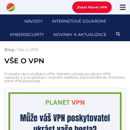
Získat Planet VPN
NÁVODY
INTERNETOVÉ SOUKROMÍ
KYBERSECURITY
NOVINKY A AKTUALIZACE
Blog
/
Vše o VPN
VŠE O VPN
Poznejte vše o službách VPN. Odhalte výhody používání VPN,
nastavte si ji na počítači i chytrém telefonu a pronikněte do možností,
které VPN poskytuje.