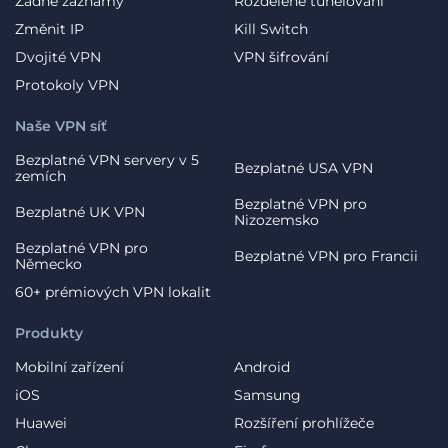
Žádné záznamy
Rozdělené tunelování
Změnit IP
Kill Switch
Dvojité VPN
VPN šifrování
Protokoly VPN
Naše VPN síť
Bezplatné VPN servery v 5
Bezplatné USA VPN
zemích
Bezplatné VPN pro
Bezplatné UK VPN
Nizozemsko
Bezplatné VPN pro
Bezplatné VPN pro Francii
Německo
60+ prémiových VPN lokalit
Produkty
Mobilní zařízení
Android
iOS
Samsung
Huawei
Rozšíření prohlížeče