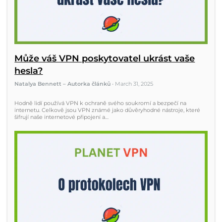
Může váš VPN poskytovatel ukrást vaše
hesla?
Natalya Bennett – Autorka článků
•
March 31, 2025
Hodně lidí používá VPN k ochraně svého soukromí a bezpečí na
internetu. Celkově jsou VPN známé jako důvěryhodné nástroje, které
šifrují naše internetové připojení a…