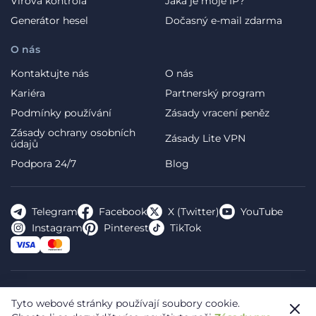
Virová kontrola
Jaká je moje IP?
Generátor hesel
Dočasný e-mail zdarma
O nás
Kontaktujte nás
O nás
Kariéra
Partnerský program
Podmínky používání
Zásady vracení peněz
Zásady ochrany osobních
Zásady Lite VPN
údajů
Podpora 24/7
Blog
Telegram
Facebook
X (Twitter)
YouTube
Instagram
Pinterest
TikTok
FREE VPN PLANET S.R.L Address Legal: Hermes Business
Tyto webové stránky používají soubory cookie.
Campus, Sectorul 2, Bulevardul Dimitrie Pompeiu 5-7,