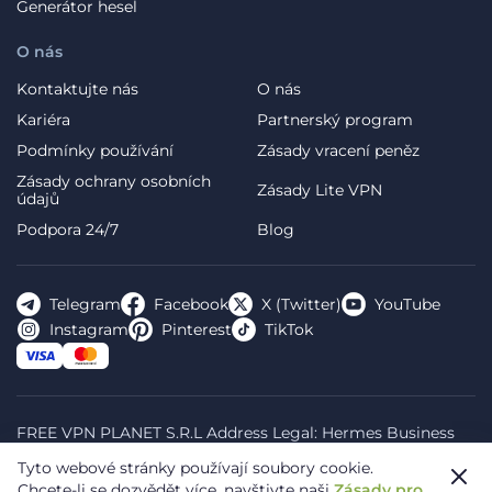
Generátor hesel
O nás
Kontaktujte nás
O nás
Kariéra
Partnerský program
Podmínky používání
Zásady vracení peněz
Zásady ochrany osobních
Zásady Lite VPN
údajů
Podpora 24/7
Blog
Telegram
Facebook
X (Twitter)
YouTube
Instagram
Pinterest
TikTok
FREE VPN PLANET S.R.L Address Legal: Hermes Business
Campus, Sectorul 2, Bulevardul Dimitrie Pompeiu 5-7,
Tyto webové stránky používají soubory cookie.
Bucharest, Romania, 020335. Reg.N, 44667783
Chcete-li se dozvědět více, navštivte naši
Zásady pro