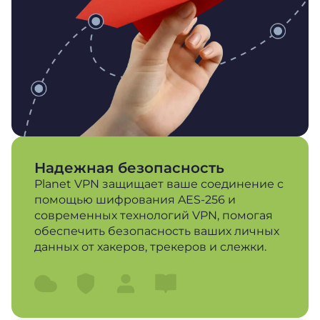
Надежная безопасность
Planet VPN защищает ваше соединение с
помощью шифрования AES-256 и
современных технологий VPN, помогая
обеспечить безопасность ваших личных
данных от хакеров, трекеров и слежки.