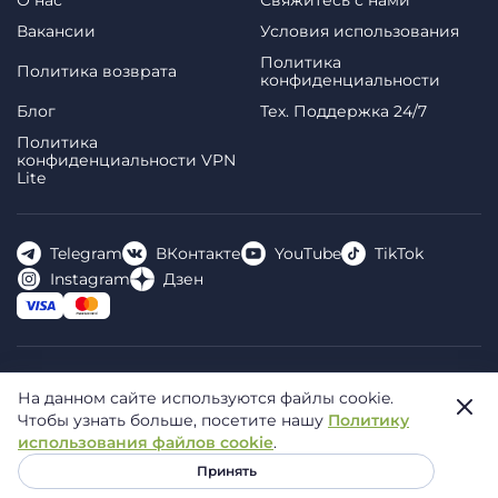
Вакансии
Условия использования
Политика
Политика возврата
конфиденциальности
Блог
Тех. Поддержка 24/7
Политика
конфиденциальности VPN
Lite
Telegram
ВКонтакте
YouTube
TikTok
Instagram
Дзен
FREE VPN PLANET S.R.L Address Legal: Hermes Business
На данном сайте используются файлы cookie.
Campus, Sectorul 2, Bulevardul Dimitrie Pompeiu 5-7,
Чтобы узнать больше, посетите нашу
Политику
Bucharest, Romania, 020335. Reg.N, 44667783
использования файлов cookie
.
© 2026 Planet VPN. Все права защищены.
Принять