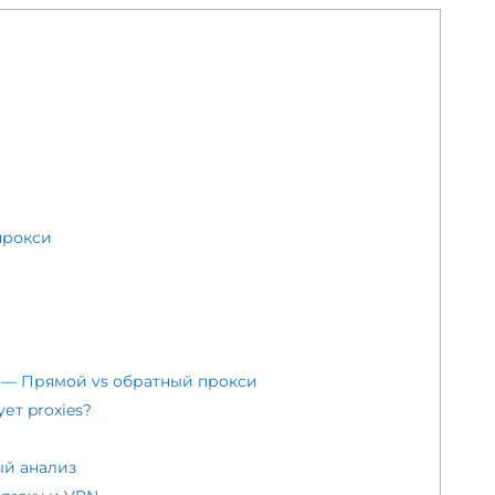
прокси
xy — Прямой vs обратный прокси
ет proxies?
ый анализ