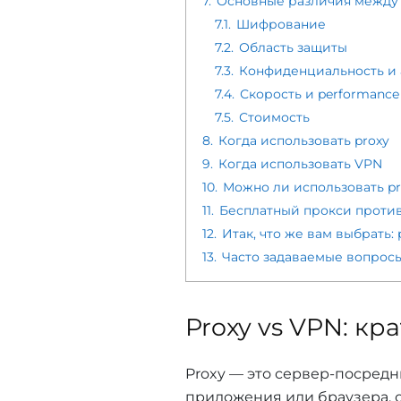
7.
Основные различия между 
7.1.
Шифрование
7.2.
Область защиты
7.3.
Конфиденциальность и
7.4.
Скорость и performance
7.5.
Стоимость
8.
Когда использовать proxy
9.
Когда использовать VPN
10.
Можно ли использовать pr
11.
Бесплатный прокси против
12.
Итак, что же вам выбрать:
13.
Часто задаваемые вопросы 
Proxy vs VPN: кр
Proxy — это сервер-посредн
приложения или браузера, 