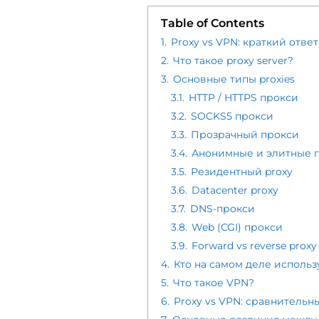
Table of Contents
1.
Proxy vs VPN: краткий ответ
2.
Что такое proxy server?
3.
Основные типы proxies
3.1.
HTTP / HTTPS прокси
3.2.
SOCKS5 прокси
3.3.
Прозрачный прокси
3.4.
Анонимные и элитные 
3.5.
Резидентный proxy
3.6.
Datacenter proxy
3.7.
DNS-прокси
3.8.
Web (CGI) прокси
3.9.
Forward vs reverse pro
4.
Кто на самом деле использу
5.
Что такое VPN?
6.
Proxy vs VPN: сравнительн