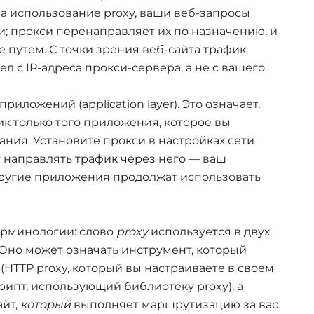
а использование proxy, ваши веб-запросы
и; прокси перенаправляет их по назначению, и
 путем. С точки зрения веб-сайта трафик
ел с IP-адреса прокси-сервера, а не с вашего.
риложений (application layer). Это означает,
к только того приложения, которое вы
ания. Установите прокси в настройках сети
дет направлять трафик через него — ваш
ругие приложения продолжат использовать
ерминологии: слово
proxy
используется в двух
Оно может означать инструмент, который
HTTP proxy, который вы настраиваете в своем
рипт, использующий библиотеку proxy), а
айт,
который
выполняет маршрутизацию за вас