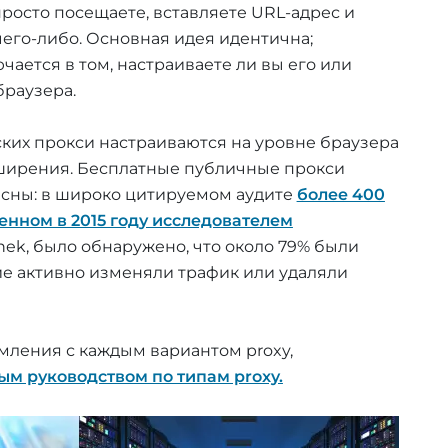
просто посещаете, вставляете URL-адрес и
чего-либо. Основная идея идентична;
чается в том, настраиваете ли вы его или
браузера.
ких прокси настраиваются на уровне браузера
ширения. Бесплатные публичные прокси
асны: в широко цитируемом аудите
более 400
енном в 2015 году исследователем
chek, было обнаружено, что около 79% были
е активно изменяли трафик или удаляли
мления с каждым вариантом proxy,
м руководством по типам proxy.