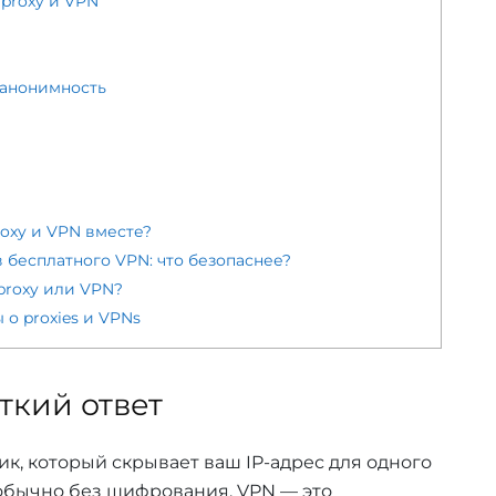
proxy и VPN
 анонимность
oxy и VPN вместе?
 бесплатного VPN: что безопаснее?
 proxy или VPN?
о proxies и VPNs
аткий ответ
ик, который скрывает ваш IP-адрес для одного
обычно без шифрования. VPN — это