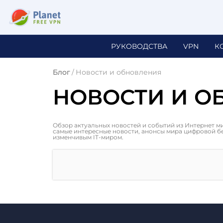
РУКОВОДСТВА
VPN
К
Блог
/
Новости и обновления
НОВОСТИ И О
Обзор актуальных новостей и событий из Интернет м
самые интересные новости, анонсы мира цифровой без
изменчивым IT-миром.