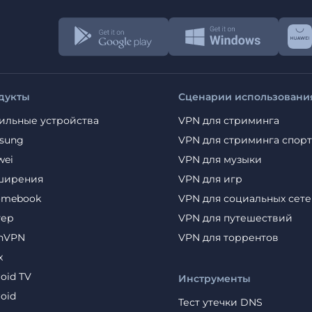
дукты
Сценарии использовани
ильные устройства
VPN для стриминга
sung
VPN для стриминга спорт
wei
VPN для музыки
ширения
VPN для игр
omebook
VPN для социальных сет
тер
VPN для путешествий
nVPN
VPN для торрентов
x
oid TV
Инструменты
oid
Тест утечки DNS