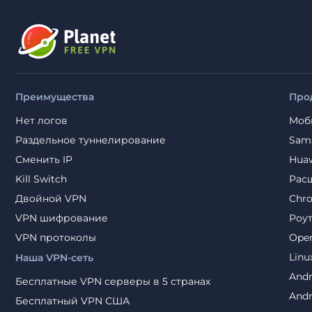
Преимущества
Про
Нет логов
Моб
Раздельное туннелирование
Sam
Сменить IP
Hua
Kill Switch
Рас
Двойной VPN
Chr
VPN шифрование
Роу
VPN протоколы
Ope
Linu
Наша VPN-сеть
Andr
Бесплатные VPN серверы в 5 странах
Andr
Бесплатный VPN США