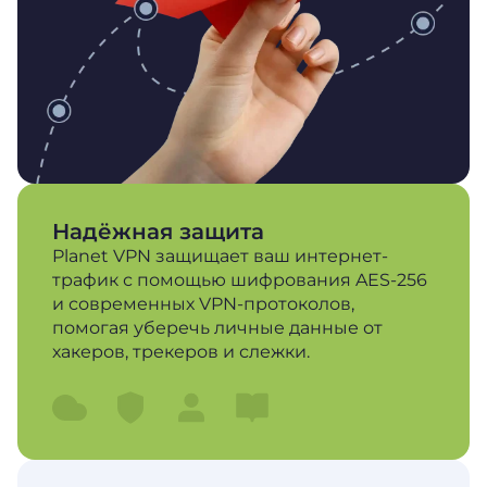
Надёжная защита
Planet VPN защищает ваш интернет-
трафик с помощью шифрования AES-256
и современных VPN-протоколов,
помогая уберечь личные данные от
хакеров, трекеров и слежки.