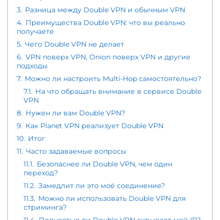
3.
Разница между Double VPN и обычным VPN
4.
Преимущества Double VPN: что вы реально
получаете
5.
Чего Double VPN не делает
6.
VPN поверх VPN, Onion поверх VPN и другие
подходы
7.
Можно ли настроить Multi-Hop самостоятельно?
7.1.
На что обращать внимание в сервисе Double
VPN
8.
Нужен ли вам Double VPN?
9.
Как Planet VPN реализует Double VPN
10.
Итог
11.
Часто задаваемые вопросы
11.1.
Безопаснее ли Double VPN, чем один
переход?
11.2.
Замедлит ли это моё соединение?
11.3.
Можно ли использовать Double VPN для
стриминга?
11.4.
Полностью ли Double VPN скрывает мой IP?