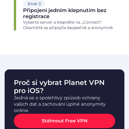
Krok 3
Připojení jedním klepnutím bez
registrace
Vyberte server a klepněte na „Connect“.
Okamžitě se připojíte bezpečně a anonymně.
Proč si vybrat Planet VPN
pro iOS?
Jedná se o spolehlivý způsob ochrany
vašich dat a zachování úplné anonymity
online.
Stáhnout Free VPN