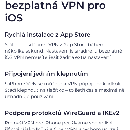
bezplatná VPN pro
iOS
Rychlá instalace z App Store
Stáhněte si Planet VPN z App Store během
několika sekund. Nastavení je snadné; u bezplatné
iOS VPN nemusíte řešit žádná extra nastavení.
Připojení jedním klepnutím
S iPhone VPN se můžete k VPN připojit odkudkoli.
Stačí klepnout na tlačítko – to šetří čas a maximálně
usnadňuje používání.
Podpora protokolů WireGuard a IKEv2
Pro naši VPN pro iPhone používáme spolehlivé
šifrování jako IKEv2 a OpenVPN, abychom udrželi