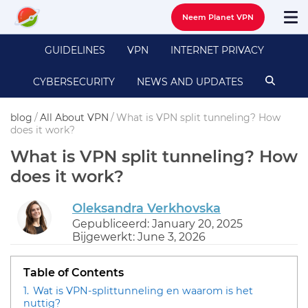
Neem Planet VPN
GUIDELINES
VPN
INTERNET PRIVACY
CYBERSECURITY
NEWS AND UPDATES
blog
/
All About VPN
/
What is VPN split tunneling? How
does it work?
What is VPN split tunneling? How
does it work?
Oleksandra Verkhovska
Gepubliceerd: January 20, 2025
Bijgewerkt: June 3, 2026
Table of Contents
1.
Wat is VPN-splittunneling en waarom is het
nuttig?