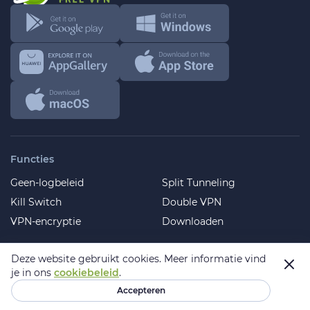
Functies
Geen-logbeleid
Split Tunneling
Kill Switch
Double VPN
VPN-encryptie
Downloaden
Mobile
Deze website gebruikt cookies.
Meer informatie vind
je in ons
cookiebeleid
.
Android
iOS
Accepteren
Samsung
Huawei