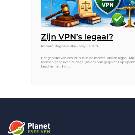
Zijn VPN’s legaal?
Roman Bogoslavsky
•
May 18, 2026
Het gebruik van een VPN is in de meeste landen legaal. Mil
mensen gebruiken ze dagelijks om hun gegevens op openba
beschermen, hun…