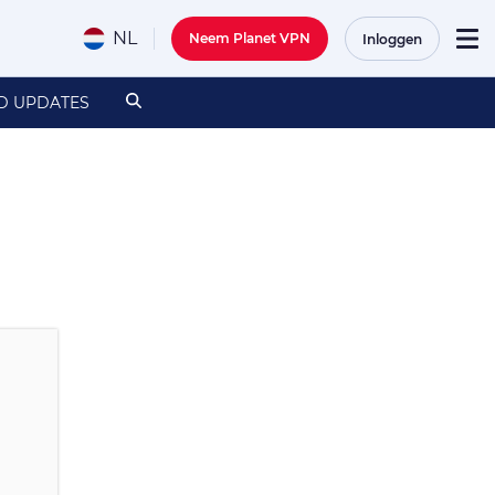
NL
Neem Planet VPN
Inloggen
D UPDATES