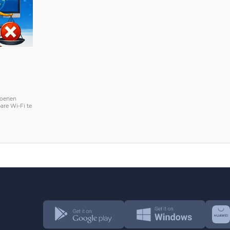
joenen
re Wi-Fi te