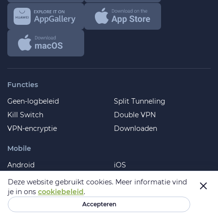
Functies
Geen-logbeleid
Split Tunneling
Kill Switch
Double VPN
VPN-encryptie
Downloaden
Mobile
Android
iOS
Samsung
Huawei
Deze website gebruikt cookies.
Meer informatie vind
je in ons
cookiebeleid
.
Extentions
Accepteren
Chrome
Firefox