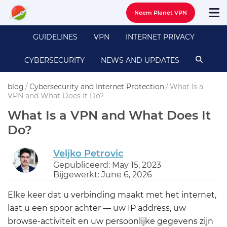
Neem Planet VPN
GUIDELINES
VPN
INTERNET PRIVACY
CYBERSECURITY
NEWS AND UPDATES
blog
/
Cybersecurity and Internet Protection
/
What Is a
VPN and What Does It Do?
What Is a VPN and What Does It
Do?
Veljko Petrovic
Gepubliceerd: May 15, 2023
Bijgewerkt: June 6, 2026
Elke keer dat u verbinding maakt met het internet,
laat u een spoor achter — uw IP address, uw
browse-activiteit en uw persoonlijke gegevens zijn