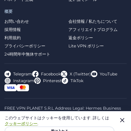
概要
お問い合わせ
会社情報 / 私たちについて
採用情報
アフィリエイトプログラム
利用規約
返金ポリシー
プライバシーポリシー
Lite VPN ポリシー
24時間年中無休サポート
Telegram
Facebook
X (Twitter)
YouTube
Instagram
Pinterest
TikTok
FREE VPN PLANET S.R.L Address Legal: Hermes Business
Campus, Sectorul 2, Bulevardul Dimitrie Pompeiu 5-7,
このウェブサイトはクッキーを使用しています.
詳しくは
Bucharest, Romania, 020335. Reg.N, 44667783
クッキーポリシー
.
© 2026 Planet VPN. All rights reserved.