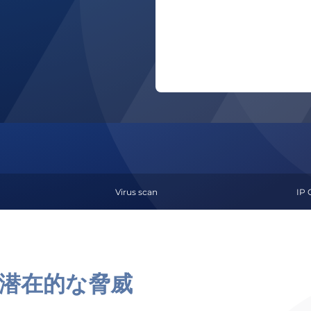
Virus scan
IP 
、潜在的な脅威