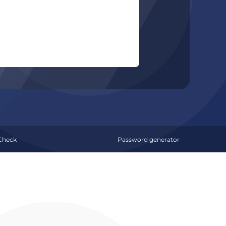
Check
Password generator