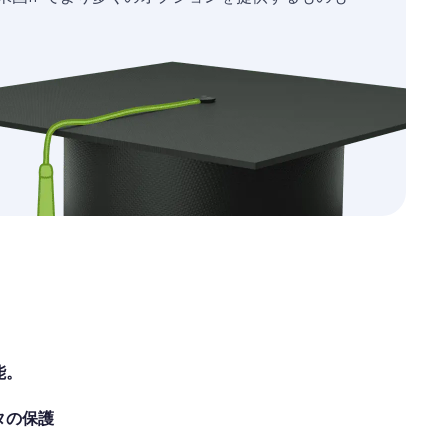
能。
タの保護