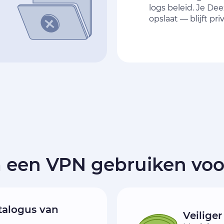
logs beleid. Je Dee
opslaat — blijft pr
een VPN gebruiken voo
talogus van
Veilige