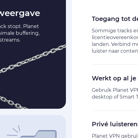
 weergave
Toegang tot d
ck stopt. Planet
Sommige tracks e
imale buffering,
licentieovereenko
streams.
landen. Verbind m
luister naar conten
Werkt op al je
Gebruik Planet VPN
desktop of Smart TV
Privé luisteren
Planet VPN gebruik