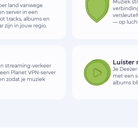
Muziek st
 per land vanwege
verbindin
en server in een
versleutel
ot tracks, albums en
— op lucht
r zijn in jouw regio.
Luister 
en streaming-verkeer
Je Deezer
a een Planet VPN-server
met een se
en zodat je muziek
albums bli