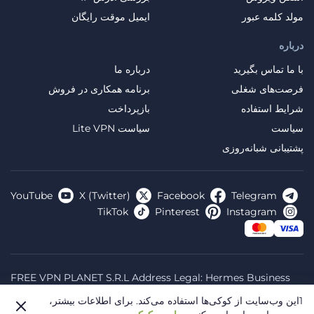
مولد کلمه عبور
ایمیل موقت رایگان
درباره
با ما تماس بگیرید
درباره ما
فرصت‌های شغلی
برنامه همکاری در فروش
شرایط استفاده
بازپرداخت
سیاست
سیاست Lite VPN
پشتیبانی شبانه‌روزی
YouTube
X (Twitter)
Facebook
Telegram
TikTok
Pinterest
Instagram
FREE VPN PLANET S.R.L Address Legal: Hermes Business
Campus, Sectorul 2, Bulevardul Dimitrie Pompeiu 5-7,
1این وب‌سایت از کوکی‌ها استفاده می‌کند.
برای اطلاعات بیشتر،
Bucharest, Romania, 020335. Reg.N, 44667783