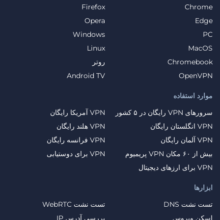
Firefox
Chrome
Opera
Edge
Windows
PC
Linux
MacOS
Chromebook
روتر
Android TV
OpenVPN
موارد استفاده
سرورهای VPN رایگان در ۵ کشور
VPN آمریکا رایگان
VPN انگلستان رایگان
VPN هلند رایگان
VPN آلمان رایگان
VPN فرانسه رایگان
بیش از ۶۰ مکان VPN پریمیوم
VPN برای دوستیابی
VPN برای ارزهای دیجیتال
ابزارها
تست نشت DNS
تست نشت WebRTC
اسکن ویروس
بررسی آدرس IP