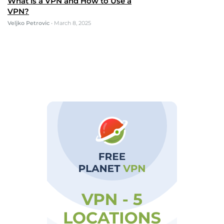
What is a VPN and How to Use a
VPN?
Veljko Petrovic
•
March 8, 2025