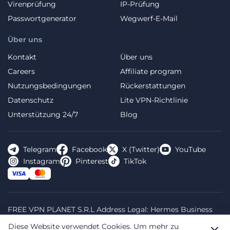
Virenprüfung
IP-Prüfung
Passwortgenerator
Wegwerf-E-Mail
Über uns
Kontakt
Über uns
Careers
Affiliate program
Nutzungsbedingungen
Rückerstattungen
Datenschutz
Lite VPN-Richtlinie
Unterstützung 24/7
Blog
Telegram
Facebook
X (Twitter)
YouTube
Instagram
Pinterest
TikTok
FREE VPN PLANET S.R.L Address Legal: Hermes Business
Campus, Sectorul 2, Bulevardul Dimitrie Pompeiu 5-7,
Diese Website verwendet Cookies.
Um mehr zu
Bucharest, Romania, 020335. Reg.N, 44667783