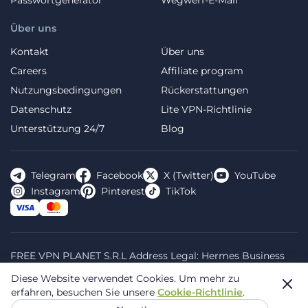
Über uns
Kontakt
Über uns
Careers
Affiliate program
Nutzungsbedingungen
Rückerstattungen
Datenschutz
Lite VPN-Richtlinie
Unterstützung 24/7
Blog
Telegram
Facebook
X (Twitter)
YouTube
Instagram
Pinterest
TikTok
FREE VPN PLANET S.R.L Address Legal: Hermes Business
Campus, Sectorul 2, Bulevardul Dimitrie Pompeiu 5-7,
Diese Website verwendet Cookies.
Um mehr zu
Bucharest, Romania, 020335. Reg.N, 44667783
erfahren, besuchen Sie unsere
Cookie-Richtlinie
.
© 2026 Planet VPN. Alle Rechte vorbehalten.