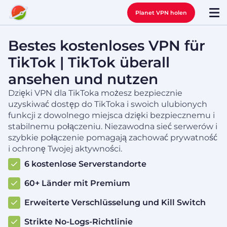
Planet VPN holen
Bestes kostenloses VPN für
TikTok | TikTok überall
ansehen und nutzen
Dzięki VPN dla TikToka możesz bezpiecznie
uzyskiwać dostęp do TikToka i swoich ulubionych
funkcji z dowolnego miejsca dzięki bezpiecznemu i
stabilnemu połączeniu. Niezawodna sieć serwerów i
szybkie połączenie pomagają zachować prywatność
i ochronę Twojej aktywności.
6 kostenlose Serverstandorte
60+ Länder mit Premium
Erweiterte Verschlüsselung und Kill Switch
Strikte No-Logs-Richtlinie