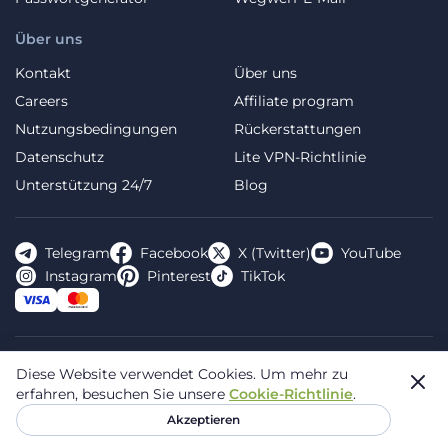
Über uns
Kontakt
Über uns
Careers
Affiliate program
Nutzungsbedingungen
Rückerstattungen
Datenschutz
Lite VPN-Richtlinie
Unterstützung 24/7
Blog
Telegram
Facebook
X (Twitter)
YouTube
Instagram
Pinterest
TikTok
FREE VPN PLANET S.R.L Address Legal: Hermes Business
Diese Website verwendet Cookies.
Um mehr zu
Campus, Sectorul 2, Bulevardul Dimitrie Pompeiu 5-7,
erfahren, besuchen Sie unsere
Cookie-Richtlinie
.
Bucharest, Romania, 020335. Reg.N, 44667783
Akzeptieren
© 2026 Planet VPN. Alle Rechte vorbehalten.