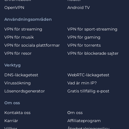
OpenVPN
Android TV
Användningsområden
VPN för streaming
VPN för sport-streaming
VPN för musik
VPN för gaming
VPN för sociala plattformar
VPN för torrents
VPN för resor
VPN för blockerade sajter
Verktyg
DNS-läckagetest
WebRTC-läckagetest
Virussökning
Vad är min IP?
Lösenordsgenerator
Gratis tillfällig e-post
Om oss
Kontakta oss
Оm oss
Karriär
Affiliateprogram
Villkor
Återbetalningspolicy