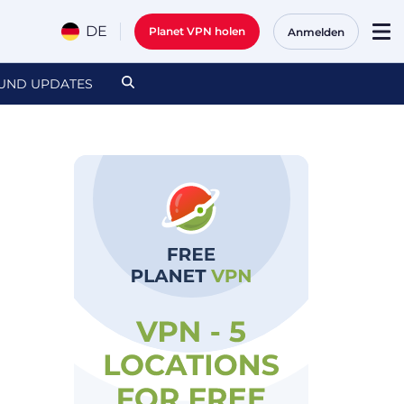
DE
Planet VPN holen
Anmelden
UND UPDATES