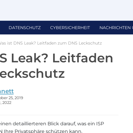
DATENSCHUTZ
CYBERSICHERHEIT
NACHRICHTEN 
as ist DNS Leak? Leitfaden zum DNS Leckschutz
S Leak? Leitfaden
eckschutz
nnett
ober 25, 2019
1, 2022
nen detaillierteren Blick darauf, was ein ISP
 Ihre Privatsphäre schützen kann.