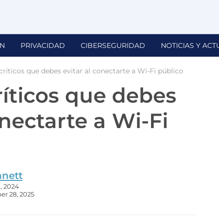
N
PRIVACIDAD
CIBERSEGURIDAD
NOTICIAS Y ACT
 críticos que debes evitar al conectarte a Wi-Fi público
ríticos que debes
onectarte a Wi-Fi
nnett
, 2024
er 28, 2025