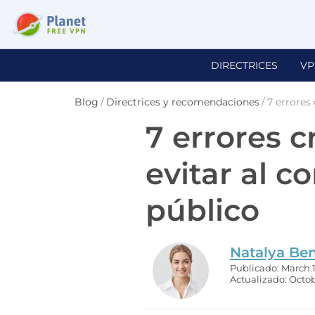
DIRECTRICES
VP
Blog
/
Directrices y recomendaciones
/
7 errores
7 errores c
evitar al c
público
Natalya Be
Publicado: March 1
Actualizado: Octob