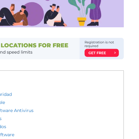
uridad
ble
ftware Antivirus
s
dos
oftware