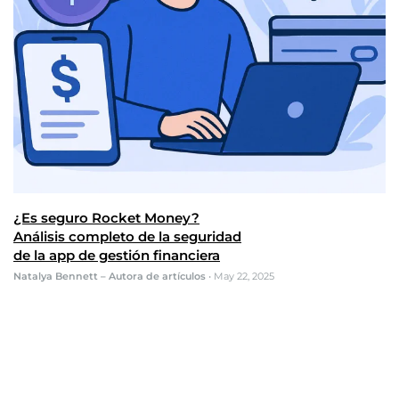
¿Es seguro Rocket Money?
Análisis completo de la seguridad
de la app de gestión financiera
Natalya Bennett – Autora de artículos
•
May 22, 2025