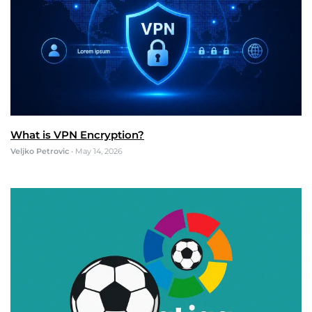
What is VPN Encryption?
Veljko Petrovic
•
May 14, 2026