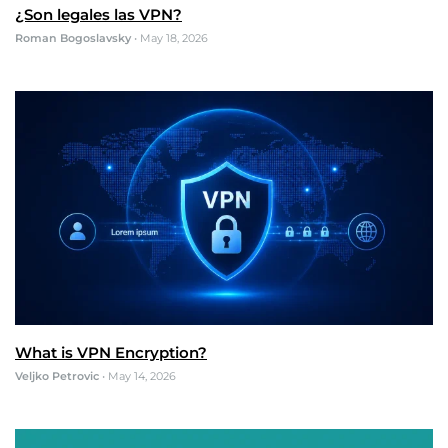
¿Son legales las VPN?
Roman Bogoslavsky
•
May 18, 2026
What is VPN Encryption?
Veljko Petrovic
•
May 14, 2026