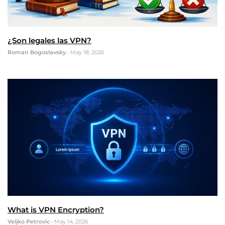
¿Son legales las VPN?
Roman Bogoslavsky
•
May 18, 2026
What is VPN Encryption?
Veljko Petrovic
•
May 14, 2026