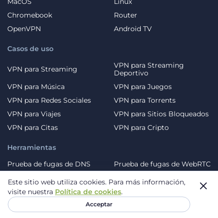
MacOS
Linux
Chromebook
Router
OpenVPN
Android TV
Casos de uso
VPN para Streaming
VPN para Streaming
Deportivo
VPN para Música
VPN para Juegos
VPN para Redes Sociales
VPN para Torrents
VPN para Viajes
VPN para Sitios Bloqueados
VPN para Citas
VPN para Cripto
Herramientas
Prueba de fugas de DNS
Prueba de fugas de WebRTC
Escaneo de virus
¿Cuál es mi IP?
Este sitio web utiliza cookies.
Para más información,
Generador de contraseñas
Correo desechable gratis
visite nuestra
Política de cookies
.
Acceptar
Acerca de