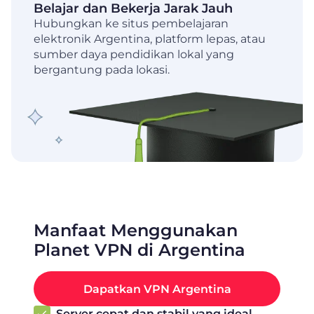
Belajar dan Bekerja Jarak Jauh
Hubungkan ke situs pembelajaran
elektronik Argentina, platform lepas, atau
sumber daya pendidikan lokal yang
bergantung pada lokasi.
Manfaat Menggunakan
Planet VPN di Argentina
Dapatkan VPN Argentina
Server cepat dan stabil yang ideal