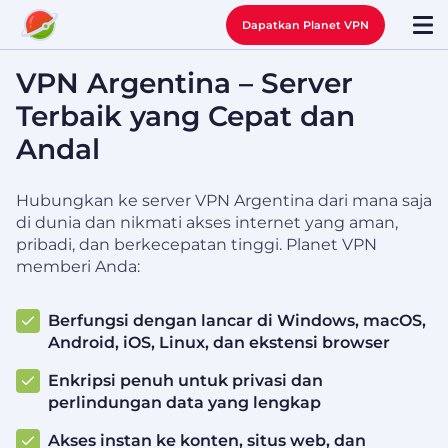
Dapatkan Planet VPN
VPN Argentina – Server
Terbaik yang Cepat dan
Andal
Hubungkan ke server VPN Argentina dari mana saja
di dunia dan nikmati akses internet yang aman,
pribadi, dan berkecepatan tinggi. Planet VPN
memberi Anda:
Berfungsi dengan lancar di Windows, macOS,
Android, iOS, Linux, dan ekstensi browser
Enkripsi penuh untuk privasi dan
perlindungan data yang lengkap
Akses instan ke konten, situs web, dan