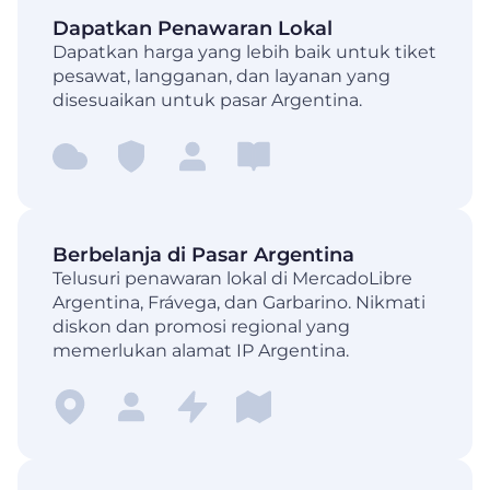
Dapatkan Penawaran Lokal
Dapatkan harga yang lebih baik untuk tiket
pesawat, langganan, dan layanan yang
disesuaikan untuk pasar Argentina.
Berbelanja di Pasar Argentina
Telusuri penawaran lokal di MercadoLibre
Argentina, Frávega, dan Garbarino. Nikmati
diskon dan promosi regional yang
memerlukan alamat IP Argentina.