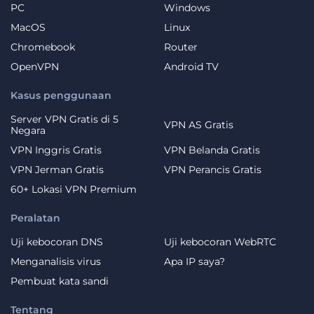
PC
Windows
MacOS
Linux
Chromebook
Router
OpenVPN
Android TV
Kasus penggunaan
Server VPN Gratis di 5
VPN AS Gratis
Negara
VPN Inggris Gratis
VPN Belanda Gratis
VPN Jerman Gratis
VPN Perancis Gratis
60+ Lokasi VPN Premium
Peralatan
Uji kebocoran DNS
Uji kebocoran WebRTC
Menganalisis virus
Apa IP saya?
Pembuat kata sandi
Tentang