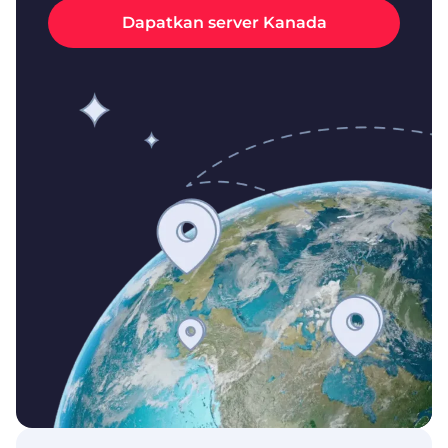
Dapatkan server Kanada