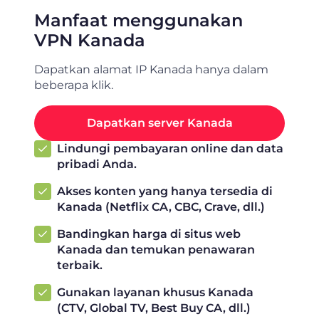
Manfaat menggunakan
VPN Kanada
Dapatkan alamat IP Kanada hanya dalam
beberapa klik.
Dapatkan server Kanada
Lindungi pembayaran online dan data
pribadi Anda.
Akses konten yang hanya tersedia di
Kanada (Netflix CA, CBC, Crave, dll.)
Bandingkan harga di situs web
Kanada dan temukan penawaran
terbaik.
Gunakan layanan khusus Kanada
(CTV, Global TV, Best Buy CA, dll.)