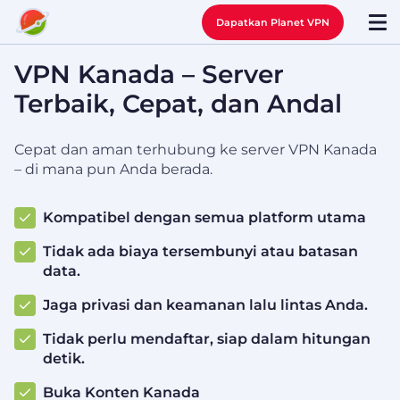
Dapatkan Planet VPN
VPN Kanada – Server
Terbaik, Cepat, dan Andal
Cepat dan aman terhubung ke server VPN Kanada
– di mana pun Anda berada.
Kompatibel dengan semua platform utama
Tidak ada biaya tersembunyi atau batasan
data.
Jaga privasi dan keamanan lalu lintas Anda.
Tidak perlu mendaftar, siap dalam hitungan
detik.
Buka Konten Kanada