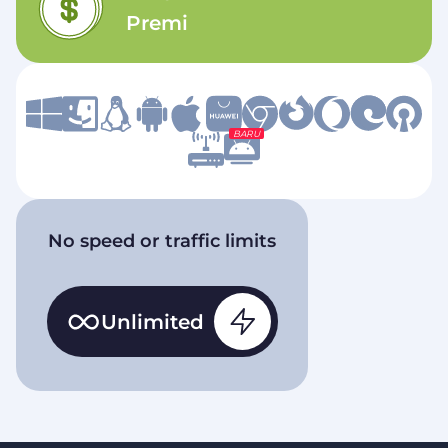
Premi
BARU
No speed or traffic limits
Unlimited