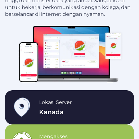
tinggi dan transfer data yang andal. Sangat ideal
untuk bekerja, berkomunikasi dengan kolega, dan
berselancar di internet dengan nyaman.
Lokasi Server
Kanada
Mengakses