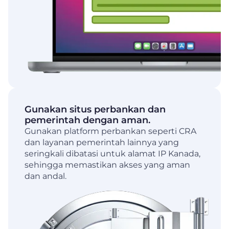
Gunakan situs perbankan dan
pemerintah dengan aman.
Gunakan platform perbankan seperti CRA
dan layanan pemerintah lainnya yang
seringkali dibatasi untuk alamat IP Kanada,
sehingga memastikan akses yang aman
dan andal.