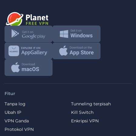
Fitur
Tanpa log
Tunneling terpisah
Ubah IP
Kill Switch
VPN Ganda
Enkripsi VPN
Protokol VPN