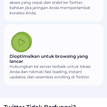
akses yang cepat dan stabil ke Twitter,
bahkan jika jaringan Anda memperlambat
koneksi Anda.
Dioptimalkan untuk browsing yang
lancar
Hubungkan ke server terbaik untuk lokasi
Anda dan nikmati fast loading, instant
updates, dan seamless scrolling di Twitter.