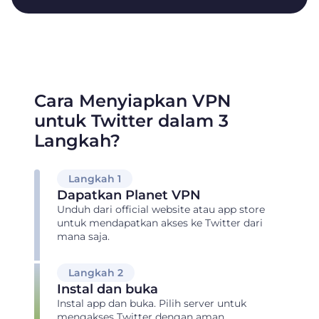
Cara Menyiapkan VPN
untuk Twitter dalam 3
Langkah?
Langkah 1
Dapatkan Planet VPN
Unduh dari official website atau app store
untuk mendapatkan akses ke Twitter dari
mana saja.
Langkah 2
Instal dan buka
Instal app dan buka. Pilih server untuk
mengakses Twitter dengan aman.