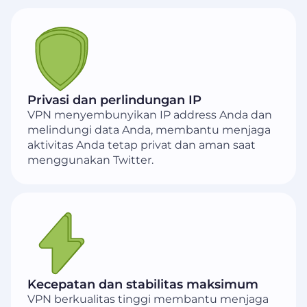
Privasi dan perlindungan IP
VPN menyembunyikan IP address Anda dan
melindungi data Anda, membantu menjaga
aktivitas Anda tetap privat dan aman saat
menggunakan Twitter.
Kecepatan dan stabilitas maksimum
VPN berkualitas tinggi membantu menjaga