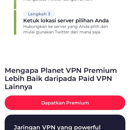
Langkah 3
Ketuk lokasi server pilihan Anda
Hubungkan ke server yang Anda pilih dan
mulai gunakan Twitter dari mana saja.
Mengapa Planet VPN Premium
Lebih Baik daripada Paid VPN
Lainnya
Dapatkan Premium
Jaringan VPN yang powerful