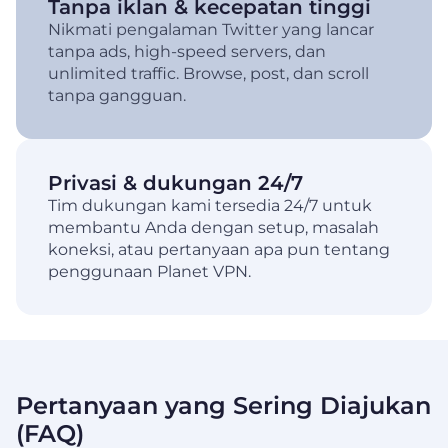
Tanpa iklan & kecepatan tinggi
Nikmati pengalaman Twitter yang lancar
tanpa ads, high-speed servers, dan
unlimited traffic. Browse, post, dan scroll
tanpa gangguan.
Privasi & dukungan 24/7
Tim dukungan kami tersedia 24/7 untuk
membantu Anda dengan setup, masalah
koneksi, atau pertanyaan apa pun tentang
penggunaan Planet VPN.
Pertanyaan yang Sering Diajukan
(FAQ)