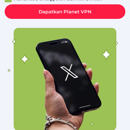
Dapatkan Planet VPN