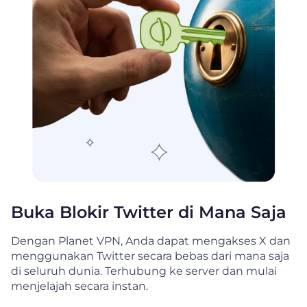
Buka Blokir Twitter di Mana Saja
Dengan Planet VPN, Anda dapat mengakses X dan
menggunakan Twitter secara bebas dari mana saja
di seluruh dunia. Terhubung ke server dan mulai
menjelajah secara instan.