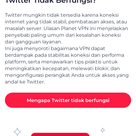
Twitter Tidak Berfungsi?
Twitter mungkin tidak tersedia karena koneksi
internet yang tidak stabil, pembatasan akses, atau
masalah server. Ulasan Planet VPN ini menjelaskan
penyebab paling umum dari kesalahan koneksi
dan gangguan layanan.
Ini juga menyoroti bagaimana VPN dapat
berdampak pada stabilitas koneksi dan performa
platform, serta menawarkan tips praktis untuk
meningkatkan kecepatan, melewati blokir, dan
mengonfigurasi perangkat Anda untuk akses yang
andal ke Twitter.
Mengapa Twitter tidak berfungsi