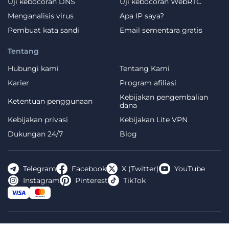
Uji kebocoran DNS
Uji kebocoran WebRTC
Menganalisis virus
Apa IP saya?
Pembuat kata sandi
Email sementara gratis
Tentang
Hubungi kami
Tentang Kami
Karier
Program afiliasi
Kebijakan pengembalian
Ketentuan penggunaan
dana
Kebijakan privasi
Kebijakan Lite VPN
Dukungan 24/7
Blog
Telegram
Facebook
X (Twitter)
YouTube
Instagram
Pinterest
TikTok
FREE VPN PLANET S.R.L Address Legal: Hermes Business