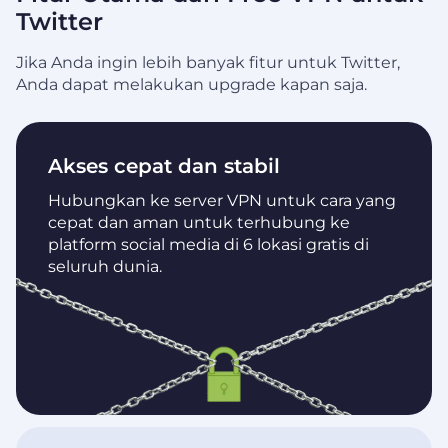
Twitter
Jika Anda ingin lebih banyak fitur untuk Twitter,
Anda dapat melakukan upgrade kapan saja.
Akses cepat dan stabil
Hubungkan ke server VPN untuk cara yang
cepat dan aman untuk terhubung ke
platform social media di 6 lokasi gratis di
seluruh dunia.