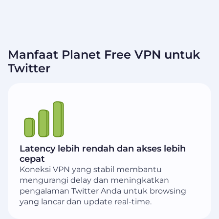
Manfaat Planet Free VPN untuk
Twitter
Latency lebih rendah dan akses lebih
cepat
Koneksi VPN yang stabil membantu
mengurangi delay dan meningkatkan
pengalaman Twitter Anda untuk browsing
yang lancar dan update real-time.