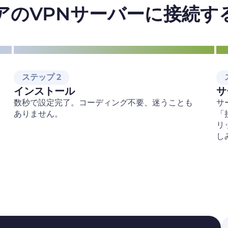
アのVPNサーバーに接続す
ステップ 2
インストール
サ
数秒で設定完了。コーディング不要、迷うことも
サ
ありません。
「
リ
し