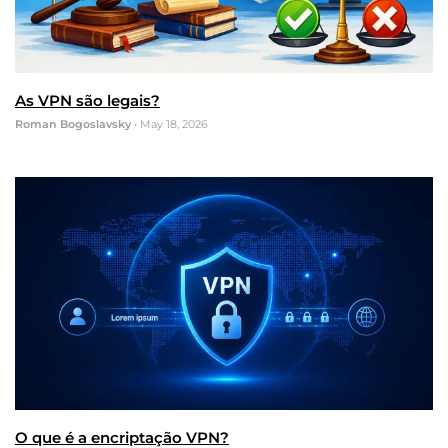
As VPN são legais?
Roman Bogoslavsky
•
May 18, 2026
O que é a encriptação VPN?