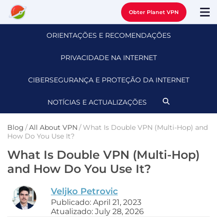
Obter Planet VPN
ORIENTAÇÕES E RECOMENDAÇÕES
PRIVACIDADE NA INTERNET
CIBERSEGURANÇA E PROTEÇÃO DA INTERNET
NOTÍCIAS E ACTUALIZAÇÕES
Blog
/
All About VPN
/
What Is Double VPN (Multi-Hop) and
How Do You Use It?
What Is Double VPN (Multi-Hop)
and How Do You Use It?
Veljko Petrovic
Publicado: April 21, 2023
Atualizado: July 28, 2026