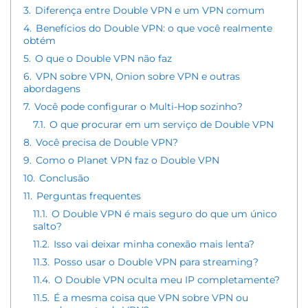
3.
Diferença entre Double VPN e um VPN comum
4.
Benefícios do Double VPN: o que você realmente
obtém
5.
O que o Double VPN não faz
6.
VPN sobre VPN, Onion sobre VPN e outras
abordagens
7.
Você pode configurar o Multi-Hop sozinho?
7.1.
O que procurar em um serviço de Double VPN
8.
Você precisa de Double VPN?
9.
Como o Planet VPN faz o Double VPN
10.
Conclusão
11.
Perguntas frequentes
11.1.
O Double VPN é mais seguro do que um único
salto?
11.2.
Isso vai deixar minha conexão mais lenta?
11.3.
Posso usar o Double VPN para streaming?
11.4.
O Double VPN oculta meu IP completamente?
11.5.
É a mesma coisa que VPN sobre VPN ou