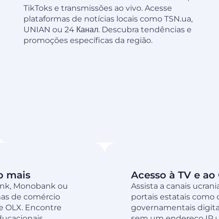
TikToks e transmissões ao vivo. Acesse
plataformas de notícias locais como TSN.ua,
UNIAN ou 24 Канал. Descubra tendências e
promoções específicas da região.
o mais
Acesso à TV e ao
tBank, Monobank ou
Assista a canais ucran
as de comércio
portais estatais como o 
e OLX. Encontre
governamentais digita
educacionais
sem um endereço IP u