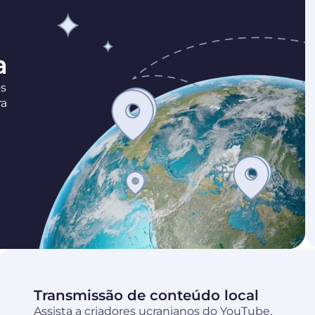
a
os
ra
Transmissão de conteúdo local
Assista a criadores ucranianos do YouTube,