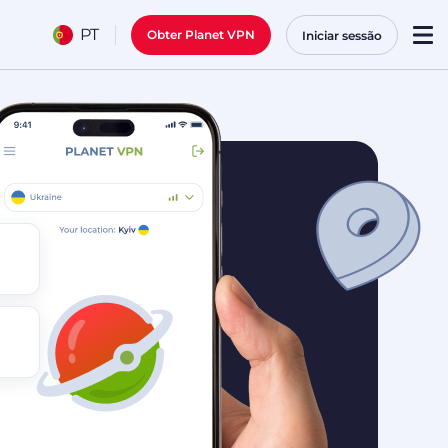
PT
Obter Planet VPN
Iniciar sessão