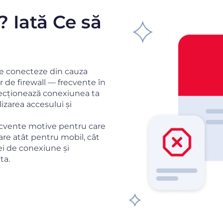
? Iată Ce să
 se conecteze din cauza
r de firewall — frecvente în
irecționează conexiunea ta
lizarea accesului și
ecvente motive pentru care
re atât pentru mobil, cât
ei de conexiune și
ta.