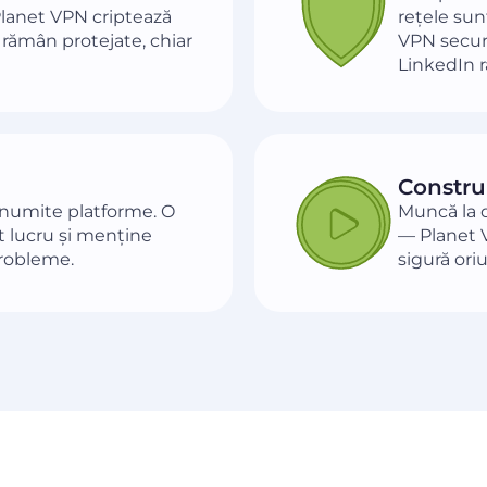
 Planet VPN criptează
rețele sun
 rămân protejate, chiar
VPN securi
LinkedIn 
Construi
 anumite platforme. O
Muncă la di
 lucru și menține
— Planet V
probleme.
sigură or