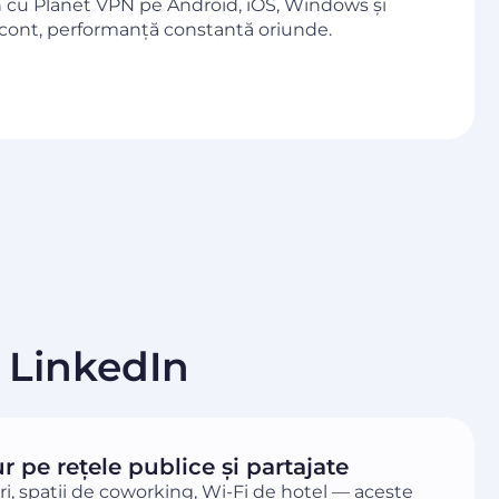
 cu Planet VPN pe Android, iOS, Windows și
cont, performanță constantă oriunde.
 LinkedIn
r pe rețele publice și partajate
i, spații de coworking, Wi-Fi de hotel — aceste