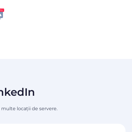
OU
inkedIn
multe locații de servere.