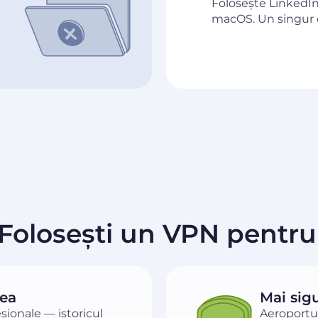
Folosește LinkedIn
macOS. Un singur 
 Folosești un VPN pentru
țea
Mai sigu
ionale — istoricul
Aeroportur