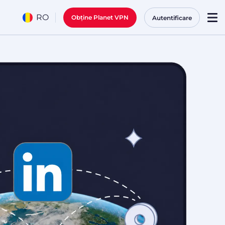
RO
Obține Planet VPN
Autentificare