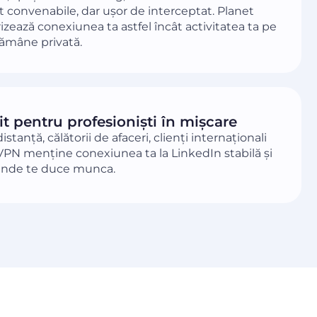
t convenabile, dar ușor de interceptat. Planet
zează conexiunea ta astfel încât activitatea ta pe
rămâne privată.
t pentru profesioniști în mișcare
stanță, călătorii de afaceri, clienți internaționali
PN menține conexiunea ta la LinkedIn stabilă și
iunde te duce munca.