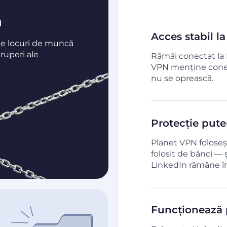
ă
Acces stabil l
de locuri de muncă
eruperi ale
Rămâi conectat la 
VPN menține conex
nu se oprească.
Protecție puter
Planet VPN foloseș
folosit de bănci — și
LinkedIn rămâne în
Funcționează p