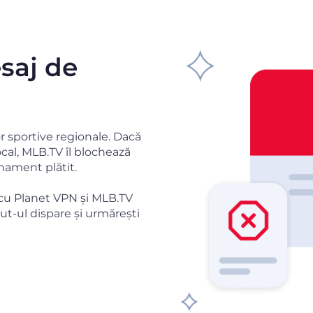
saj de
or sportive regionale. Dacă
cal, MLB.TV îl blochează
nament plătit.
e cu Planet VPN și MLB.TV
out-ul dispare și urmărești