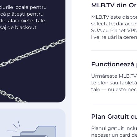
MLB.TV din Or
urile locale pentru
că plătești pentru
MLB.TV este disponi
n afara pieței tale
selectate, dar acce
saj de blackout
SUA cu Planet VPN
live, reluări la cer
Funcționează 
Urmărește MLB.TV p
telefon sau tabletă
tale — nu este nec
Plan Gratuit c
Planul gratuit inclu
necesar un card de