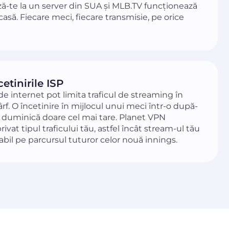
ă-te la un server din SUA și MLB.TV funcționează
casă. Fiecare meci, fiecare transmisie, pe orice
cetinirile ISP
 de internet pot limita traficul de streaming în
ârf. O încetinire în mijlocul unui meci într-o după-
 duminică doare cel mai tare. Planet VPN
ivat tipul traficului tău, astfel încât stream-ul tău
bil pe parcursul tuturor celor nouă innings.