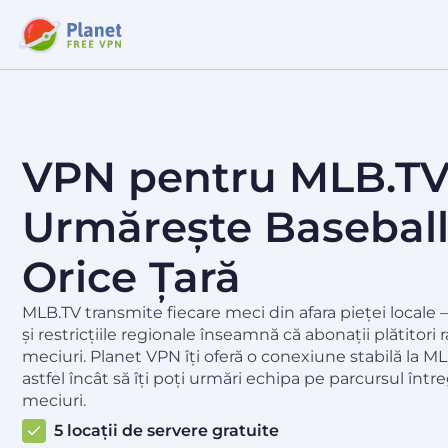
VPN pentru MLB.TV
Urmărește Baseball
Orice Țară
MLB.TV transmite fiecare meci din afara pieței locale 
și restricțiile regionale înseamnă că abonații plătitori
meciuri. Planet VPN îți oferă o conexiune stabilă la ML
astfel încât să îți poți urmări echipa pe parcursul înt
meciuri.
5 locații de servere gratuite