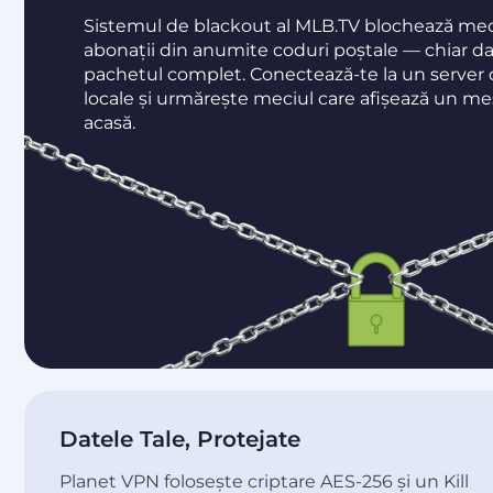
Sistemul de blackout al MLB.TV blochează meci
abonații din anumite coduri poștale — chiar da
pachetul complet. Conectează-te la un server di
locale și urmărește meciul care afișează un me
acasă.
Datele Tale, Protejate
Planet VPN folosește criptare AES-256 și un Kill