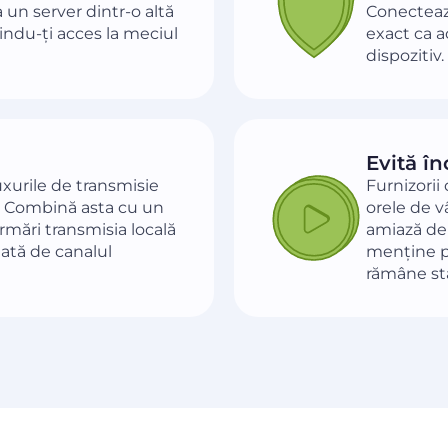
un server dintr-o altă
Conecteaz
indu-ți acces la meciul
exact ca a
dispozitiv.
Evită în
uxurile de transmisie
Furnizorii
e. Combină asta cu un
orele de v
urmări transmisia locală
amiază de
ată de canalul
menține pr
rămâne sta