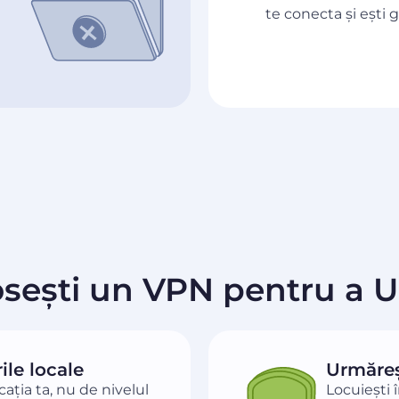
te conecta și ești g
osești un VPN pentru a 
le locale
Urmăreș
ația ta, nu de nivelul
Locuiești 