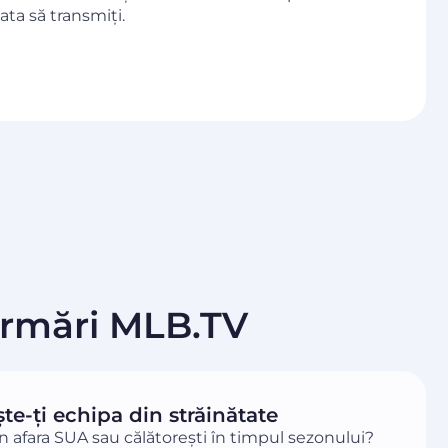
ata să transmiți.
Urmări MLB.TV
te-ți echipa din străinătate
în afara SUA sau călătorești în timpul sezonului?