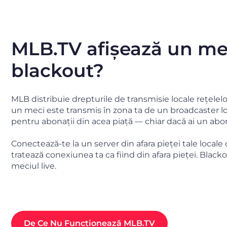
MLB.TV afișează un me
blackout?
MLB distribuie drepturile de transmisie locale rețelel
un meci este transmis în zona ta de un broadcaster lo
pentru abonații din acea piață — chiar dacă ai un abo
Conectează-te la un server din afara pieței tale local
tratează conexiunea ta ca fiind din afara pieței. Black
meciul live.
De Ce Nu Funcționează MLB.TV