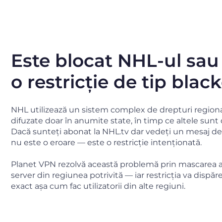
Este blocat NHL-ul sau
o restricție de tip blac
NHL utilizează un sistem complex de drepturi regiona
difuzate doar în anumite state, în timp ce altele sunt 
Dacă sunteți abonat la NHL.tv dar vedeți un mesaj de 
nu este o eroare — este o restricție intenționată.
Planet VPN rezolvă această problemă prin mascarea ad
server din regiunea potrivită — iar restricția va dispă
exact așa cum fac utilizatorii din alte regiuni.