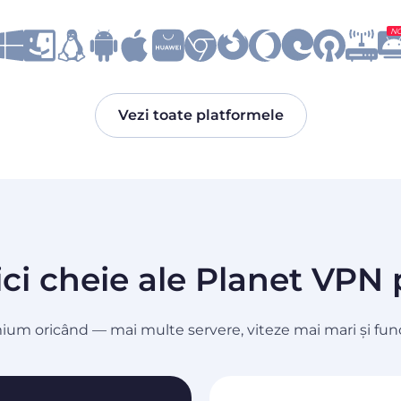
N
Vezi toate platformele
ici cheie ale Planet VP
mium oricând — mai multe servere, viteze mai mari și func