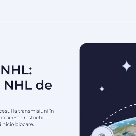
 NHL:
l NHL de
esul la transmisiuni în
nă aceste restricții —
ă nicio blocare.