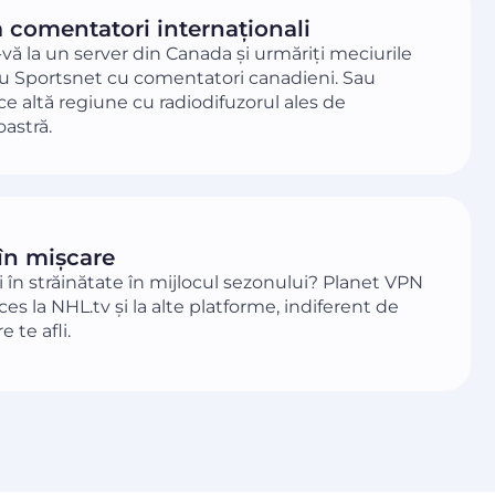
a comentatori internaționali
vă la un server din Canada și urmăriți meciurile
u Sportsnet cu comentatori canadieni. Sau
ice altă regiune cu radiodifuzorul ales de
astră.
în mișcare
i în străinătate în mijlocul sezonului? Planet VPN
cces la NHL.tv și la alte platforme, indiferent de
e te afli.