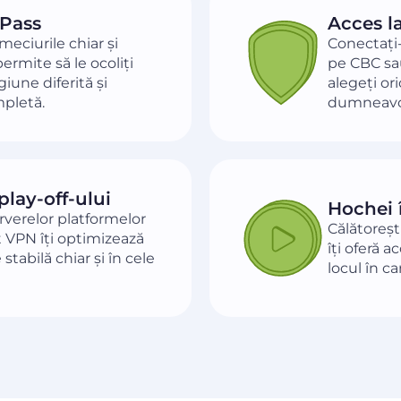
 Pass
Acces l
meciurile chiar și
Conectați-
ermite să le ocoliți
pe CBC sa
iune diferită și
alegeți or
mpletă.
dumneavo
play-off-ului
Hochei 
serverelor platformelor
Călătoreșt
 VPN îți optimizează
îți oferă a
tabilă chiar și în cele
locul în car