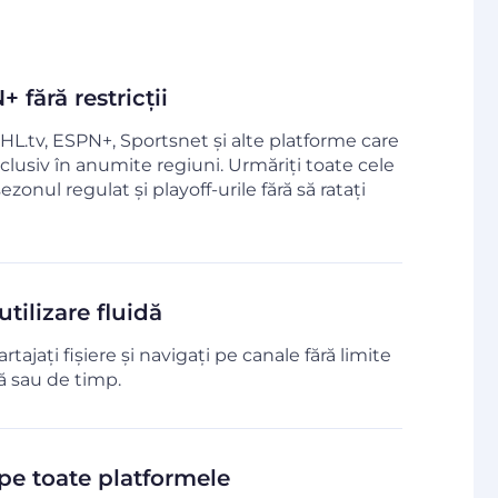
 fără restricții
HL.tv, ESPN+, Sportsnet și alte platforme care
lusiv în anumite regiuni. Urmăriți toate cele
zonul regulat și playoff-urile fără să ratați
tilizare fluidă
rtajați fișiere și navigați pe canale fără limite
ă sau de timp.
pe toate platformele