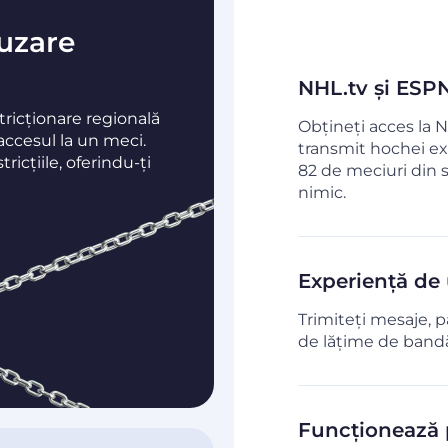
fuzare
NHL.tv și ESPN+
ricționare regională
Obțineți acces la N
accesul la un meci.
transmit hochei exc
ricțiile, oferindu-ți
82 de meciuri din se
nimic.
Experiență de u
Trimiteți mesaje, pa
de lățime de band
Funcționează 