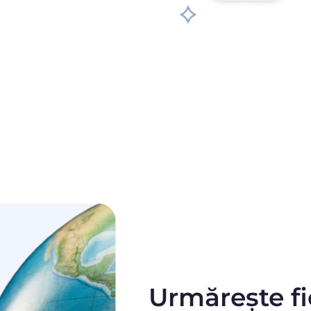
Urmărește f