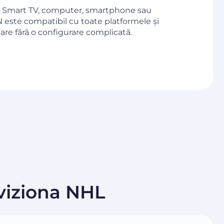
 Smart TV, computer, smartphone sau
N este compatibil cu toate platformele și
are fără o configurare complicată.
 viziona NHL