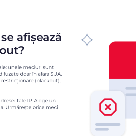
 se afișează
kout?
le: unele meciuri sunt
difuzate doar în afara SUA.
restricționare (blackout),
resei tale IP. Alege un
rea. Urmărește orice meci