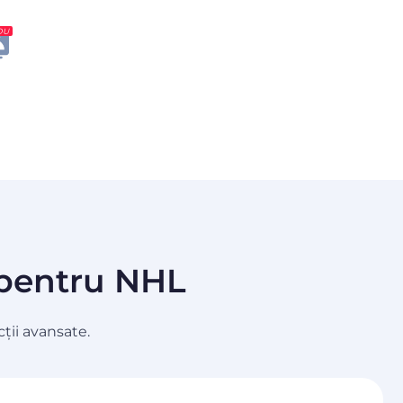
OU
N pentru NHL
ții avansate.