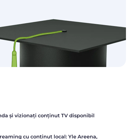
nda și vizionați conținut TV disponibil
reaming cu conținut local: Yle Areena,