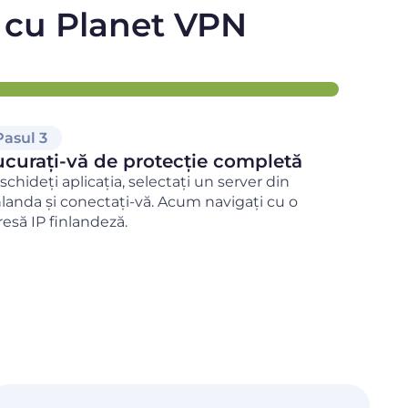
ă cu Planet VPN
Pasul 3
curați-vă de protecție completă
schideți aplicația, selectați un server din
nlanda și conectați-vă. Acum navigați cu o
resă IP finlandeză.