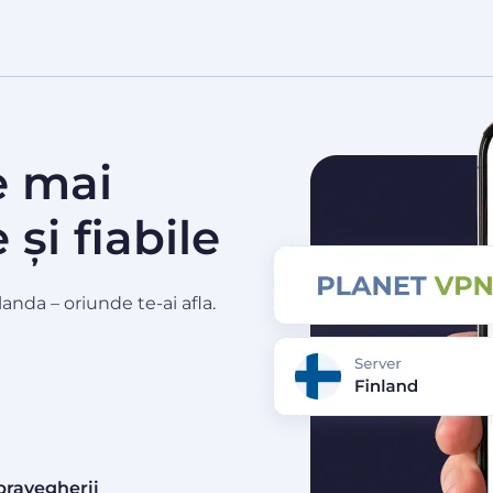
e mai
și fiabile
anda – oriunde te-ai afla.
pravegherii