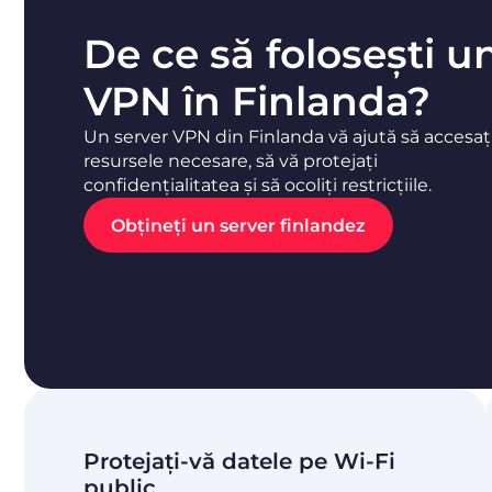
De ce să folosești u
VPN în Finlanda?
Un server VPN din Finlanda vă ajută să accesaț
resursele necesare, să vă protejați
confidențialitatea și să ocoliți restricțiile.
Obțineți un server finlandez
Protejați-vă datele pe Wi-Fi
public