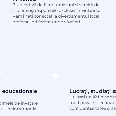
Bucurați-vă de filme, emisiuni și servicii de
streaming disponibile exclusiv în Finlanda.
Rămâneți conectat la divertismentul local
preferat, indiferent unde vă aflați.
și educaționale
Lucrați, studiați 
Utilizați un IP finlande
mod privat și securizat
tformele de învățare
confidențialitatea și să 
esul neîntrerupt la