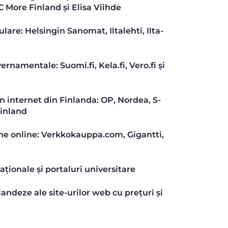
 More Finland și Elisa Viihde
pulare: Helsingin Sanomat, Iltalehti, Ilta-
ernamentale: Suomi.fi, Kela.fi, Vero.fi și
in internet din Finlanda: OP, Nordea, S-
Finland
e online: Verkkokauppa.com, Gigantti,
ționale și portaluri universitare
nlandeze ale site-urilor web cu prețuri și