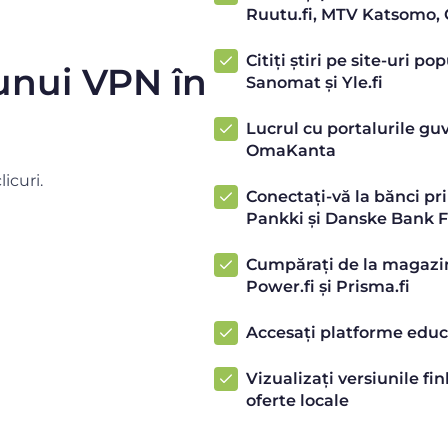
Ruutu.fi, MTV Katsomo, C
Citiți știri pe site-uri po
i unui VPN în
Sanomat și Yle.fi
Lucrul cu portalurile guv
OmaKanta
icuri.
Conectați-vă la bănci pr
Pankki și Danske Bank 
Cumpărați de la magazin
Power.fi și Prisma.fi
Accesați platforme educa
Vizualizați versiunile fi
oferte locale