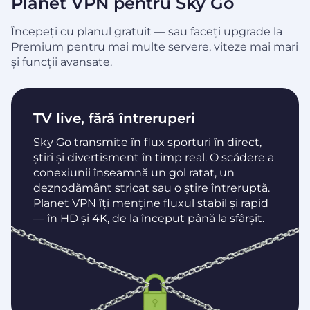
Planet VPN pentru Sky Go
Începeți cu planul gratuit — sau faceți upgrade la
Premium pentru mai multe servere, viteze mai mari
și funcții avansate.
TV live, fără întreruperi
Sky Go transmite în flux sporturi în direct,
știri și divertisment în timp real. O scădere a
conexiunii înseamnă un gol ratat, un
deznodământ stricat sau o știre întreruptă.
Planet VPN îți menține fluxul stabil și rapid
— în HD și 4K, de la început până la sfârșit.