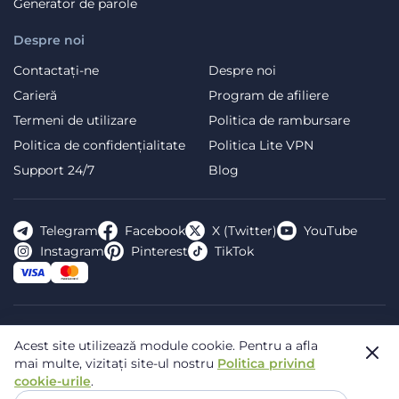
Generator de parole
Despre noi
Contactați-ne
Despre noi
Carieră
Program de afiliere
Termeni de utilizare
Politica de rambursare
Politica de confidențialitate
Politica Lite VPN
Support 24/7
Blog
Telegram
Facebook
X (Twitter)
YouTube
Instagram
Pinterest
TikTok
FREE VPN PLANET S.R.L Address Legal: Hermes Business
Acest site utilizează module cookie.
Pentru a afla
Campus, Sectorul 2, Bulevardul Dimitrie Pompeiu 5-7,
mai multe, vizitați site-ul nostru
Politica privind
Bucharest, Romania, 020335. Reg.N, 44667783
cookie-urile
.
© 2026 Planet VPN. Toate drepturile rezervate.